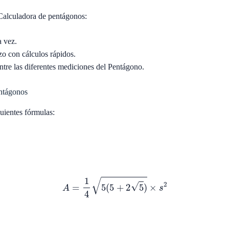
a Calculadora de pentágonos:
a vez.
o con cálculos rápidos.
ntre las diferentes mediciones del Pentágono.
entágonos
uientes fórmulas:
A
=
1
4
5
(
5
+
2
5
)
×
s
2