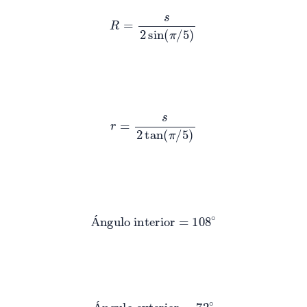
R
=
s
2
sin
(
π
/
5
)
r
=
s
2
tan
(
π
/
5
)
Ángulo interior
=
108
∘
Á
Ángulo exterior
=
72
∘