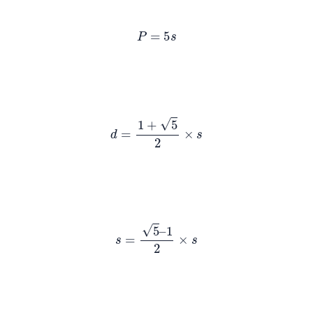
P
=
5
s
d
=
1
+
5
2
×
s
s
=
5
–
1
2
×
s