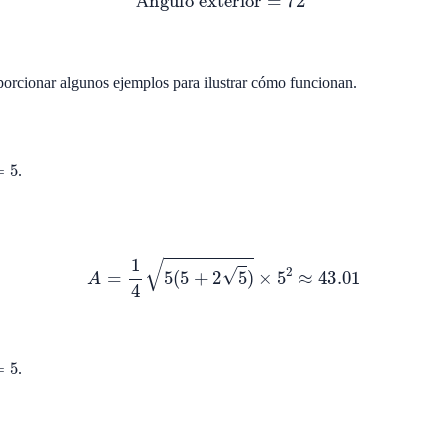
Á
orcionar algunos ejemplos para ilustrar cómo funcionan.
5
.
A
=
1
4
5
(
5
+
2
5
)
×
5
2
≈
43.01
5
.