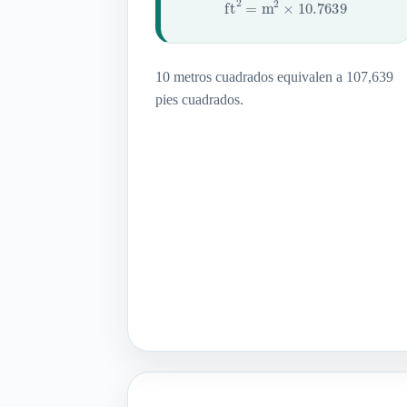
ft
2
=
m
2
×
10.7639
10 metros cuadrados equivalen a 107,639
pies cuadrados.