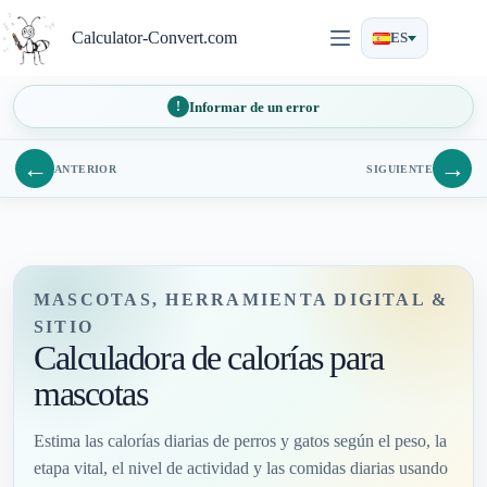
Saltar
al
Calculator-Convert.com
ES
contenido
Informar de un error
←
→
ANTERIOR
SIGUIENTE
MASCOTAS, HERRAMIENTA DIGITAL &
SITIO
Calculadora de calorías para
mascotas
Estima las calorías diarias de perros y gatos según el peso, la
etapa vital, el nivel de actividad y las comidas diarias usando