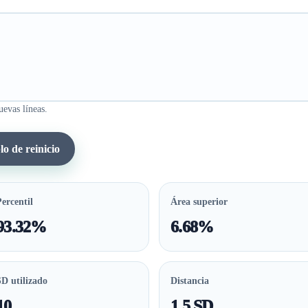
evas líneas.
o de reinicio
ercentil
Área superior
93.32%
6.68%
SD utilizado
Distancia
10
1.5 SD