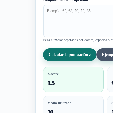
Pega números separados por comas, espacios o nu
Calcular la puntuación z
Ejempl
Z-score
P
1.5
Media utilizada
70