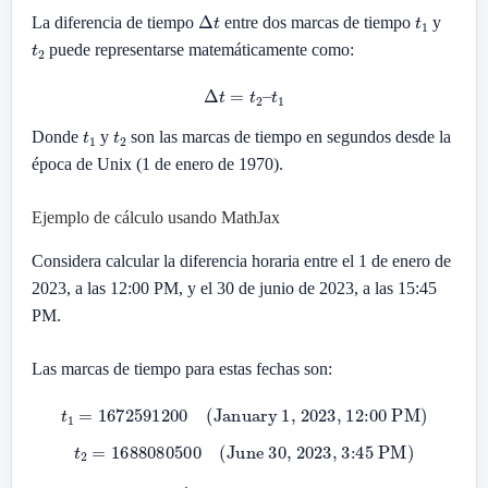
Δ
t
t
1
La diferencia de tiempo
entre dos marcas de tiempo
y
t
2
puede representarse matemáticamente como:
Δ
t
=
t
2
–
t
1
t
1
t
2
Donde
y
son las marcas de tiempo en segundos desde la
época de Unix (1 de enero de 1970).
Ejemplo de cálculo usando MathJax
Considera calcular la diferencia horaria entre el 1 de enero de
2023, a las 12:00 PM, y el 30 de junio de 2023, a las 15:45
PM.
Las marcas de tiempo para estas fechas son:
t
1
=
1672591200
(January 1, 2023, 12:00 PM)
t
2
=
1688080500
(June 30, 2023, 3:45 PM)
Δ
t