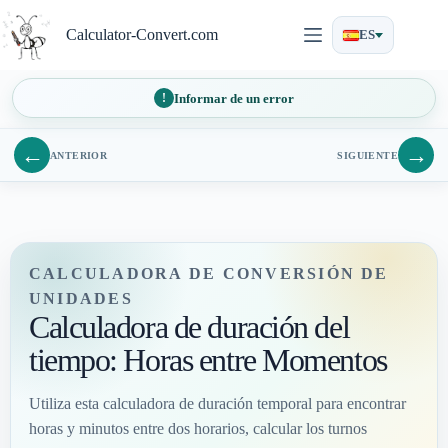
Saltar
al
Calculator-Convert.com
ES
contenido
Informar de un error
←
→
ANTERIOR
SIGUIENTE
CALCULADORA DE CONVERSIÓN DE
UNIDADES
Calculadora de duración del
tiempo: Horas entre Momentos
Utiliza esta calculadora de duración temporal para encontrar
horas y minutos entre dos horarios, calcular los turnos