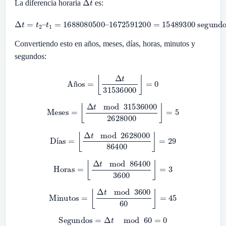
La diferencia horaria
es:
1672591200
Δ
t
=
t
2
–
t
1
=
=
15489300
1688080500
segundos
–
Convertiendo esto en años, meses, días, horas, minutos y
segundos:
Años
=
⌊
Δ
t
31536000
⌋
=
0
ñ
Meses
=
⌊
Δ
t
mod
31536000
2628000
⌋
=
5
Días
=
⌊
Δ
t
mod
2628000
86400
⌋
=
29
í
Horas
=
⌊
Δ
t
mod
86400
3600
⌋
=
3
Minutos
=
⌊
Δ
t
mod
3600
60
⌋
=
45
Segundos
=
Δ
t
mod
60
=
0