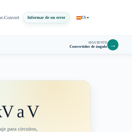
or-Convert
Informar de un error
ES
SIGUIENTE
→
Convertidor de ángulo
kV a V
aje para circuitos,