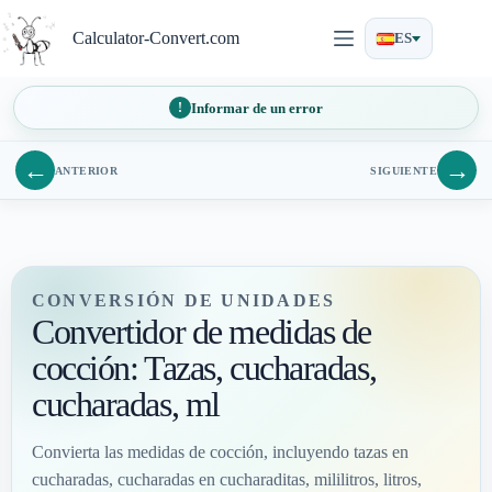
Saltar
al
Calculator-Convert.com
ES
contenido
Informar de un error
←
→
ANTERIOR
SIGUIENTE
CONVERSIÓN DE UNIDADES
Convertidor de medidas de
cocción: Tazas, cucharadas,
cucharadas, ml
Convierta las medidas de cocción, incluyendo tazas en
cucharadas, cucharadas en cucharaditas, mililitros, litros,