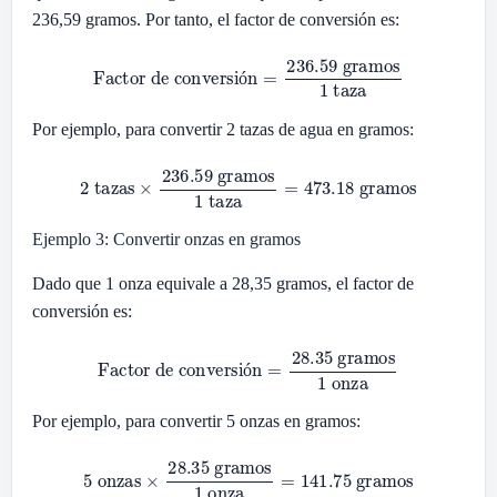
236,59 gramos. Por tanto, el factor de conversión es:
Factor de conversión
=
236.59
gramos
1
taza
ó
Por ejemplo, para convertir 2 tazas de agua en gramos:
2
tazas
×
236.59
gramos
1
taza
=
473.18
gramos
Ejemplo 3: Convertir onzas en gramos
Dado que 1 onza equivale a 28,35 gramos, el factor de
conversión es:
Factor de conversión
=
28.35
gramos
1
onza
ó
Por ejemplo, para convertir 5 onzas en gramos:
5
onzas
×
28.35
gramos
1
onza
=
141.75
gramos