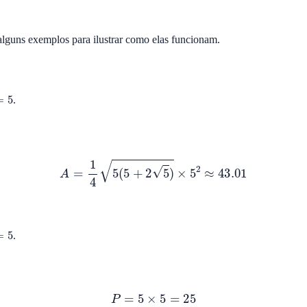
lguns exemplos para ilustrar como elas funcionam.
5
.
A
=
1
4
5
(
5
+
2
5
)
×
5
2
≈
43.01
5
.
P
=
5
×
5
=
25