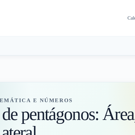
Cal
EMÁTICA E NÚMEROS
 de pentágonos: Área
ateral