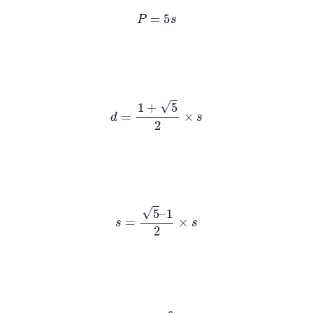
P
=
5
s
d
=
1
+
5
2
×
s
s
=
5
–
1
2
×
s
R
=
s
2
sin
(
π
/
5
)