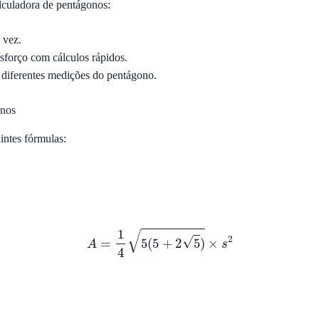
lculadora de pentágonos:
 vez.
forço com cálculos rápidos.
 diferentes medições do pentágono.
onos
intes fórmulas:
A
=
1
4
5
(
5
+
2
5
)
×
s
2