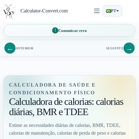
Pular
para
Calculator-Convert.com
PT
o
conteúdo
Comunicar erro
←
→
ANTERIOR
SEGUINTE
CALCULADORA DE SAÚDE E
CONDICIONAMENTO FÍSICO
Calculadora de calorias: calorias
diárias, BMR e TDEE
Estime as necessidades diárias de calorias, BMR, TDEE,
calorias de manutenção, calorias de perda de peso e calorias