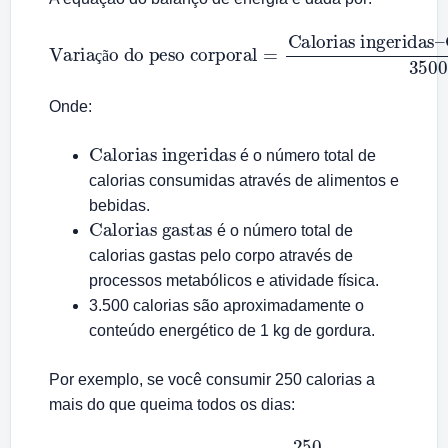
Variação do peso corporal
Calorias ingeridas
–
Calorias gastas
=
3500
ç
ã
Onde:
Calorias ingeridas
é o número total de
calorias consumidas através de alimentos e
bebidas.
Calorias gastas
é o número total de
calorias gastas pelo corpo através de
processos metabólicos e atividade física.
3.500 calorias são aproximadamente o
conteúdo energético de 1 kg de gordura.
Por exemplo, se você consumir 250 calorias a
mais do que queima todos os dias:
Variação do peso corporal
=
250
3500
≈
0.071
kg/dia