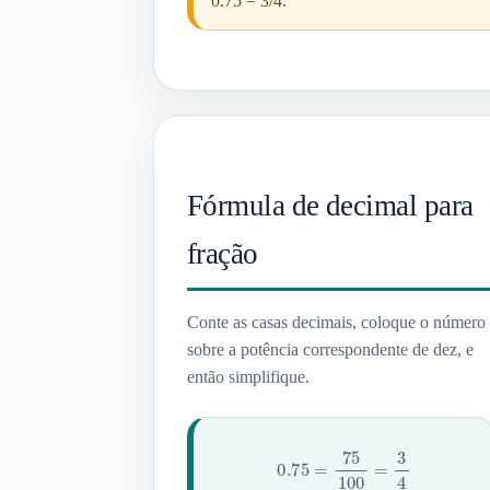
0.75 = 3/4.
Fórmula de decimal para
fração
Conte as casas decimais, coloque o número
sobre a potência correspondente de dez, e
então simplifique.
0.75
=
75
100
=
3
4