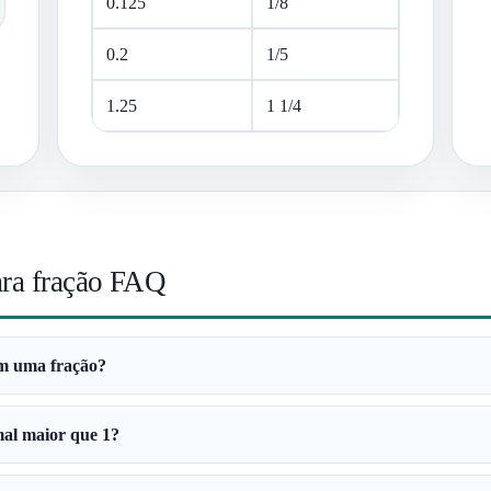
0.125
1/8
0.2
1/5
1.25
1 1/4
ara fração FAQ
em uma fração?
al maior que 1?