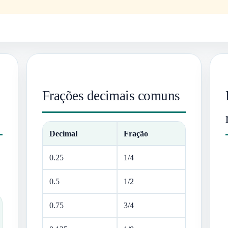
Frações decimais comuns
Decimal
Fração
0.25
1/4
0.5
1/2
0.75
3/4