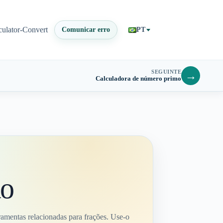
culator-Convert
Comunicar erro
PT
SEGUINTE
→
Calculadora de número primo
ão
amentas relacionadas para frações. Use-o