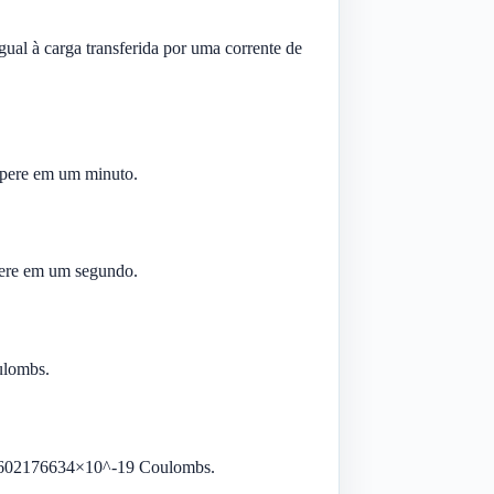
ual à carga transferida por uma corrente de
mpere em um minuto.
pere em um segundo.
ulombs.
a 1,602176634×10^-19 Coulombs.