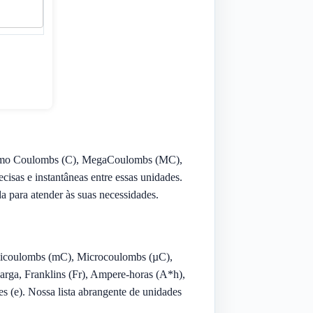
es como Coulombs (C), MegaCoulombs (MC),
cisas e instantâneas entre essas unidades.
da para atender às suas necessidades.
icoulombs (mC), Microcoulombs (µC),
ga, Franklins (Fr), Ampere-horas (A*h),
(e). Nossa lista abrangente de unidades