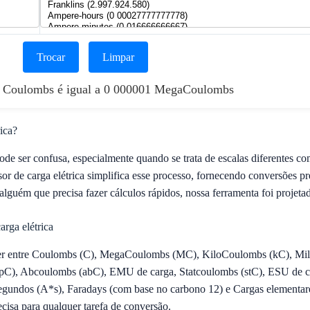
Trocar
Limpar
1 Coulombs é igual a 0 000001 MegaCoulombs
ica?
 pode ser confusa, especialmente quando se trata de escalas diferent
 de carga elétrica simplifica esse processo, fornecendo conversões pre
alguém que precisa fazer cálculos rápidos, nossa ferramenta foi projeta
arga elétrica
r entre Coulombs (C), MegaCoulombs (MC), KiloCoulombs (kC), Mil
C), Abcoulombs (abC), EMU de carga, Statcoulombs (stC), ESU de car
ndos (A*s), Faradays (com base no carbono 12) e Cargas elementares 
cisa para qualquer tarefa de conversão.