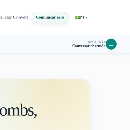
culator-Convert
Comunicar erro
PT
SEGUINTE
→
Conversor de tensão
lombs,