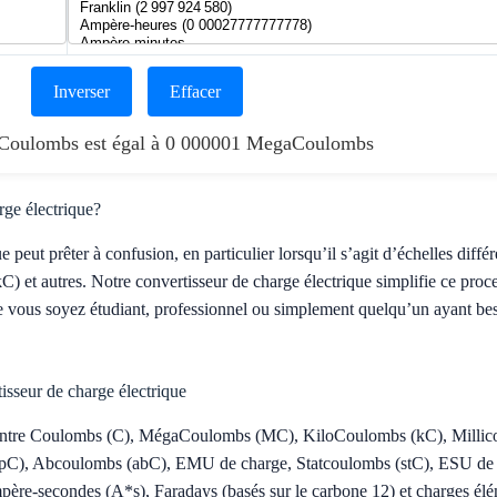
Inverser
Effacer
1 Coulombs est égal à 0 000001 MegaCoulombs
rge électrique?
 peut prêter à confusion, en particulier lorsqu’il s’agit d’échelles diffé
t autres. Notre convertisseur de charge électrique simplifie ce proce
ue vous soyez étudiant, professionnel ou simplement quelqu’un ayant besoi
tisseur de charge électrique
entre Coulombs (C), MégaCoulombs (MC), KiloCoulombs (kC), Millic
C), Abcoulombs (abC), EMU de charge, Statcoulombs (stC), ESU de c
e-secondes (A*s), Faradays (basés sur le carbone 12) et charges éléme