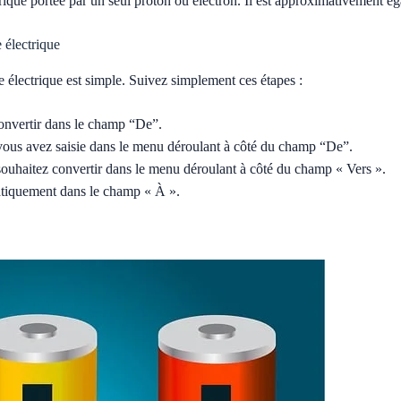
ctrique portée par un seul proton ou électron. Il est approximativemen
 électrique
e électrique est simple. Suivez simplement ces étapes :
convertir dans le champ “De”.
 vous avez saisie dans le menu déroulant à côté du champ “De”.
 souhaitez convertir dans le menu déroulant à côté du champ « Vers ».
atiquement dans le champ « À ».