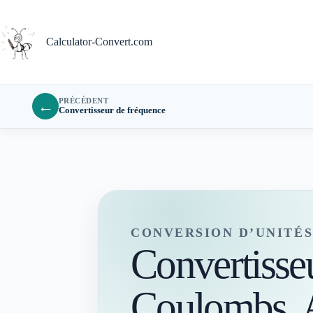
Passer
au
contenu
Calculator-Convert.com
PRÉCÉDENT
←
Convertisseur de fréquence
CONVERSION D’UNITÉ
Convertisseu
Coulombs,