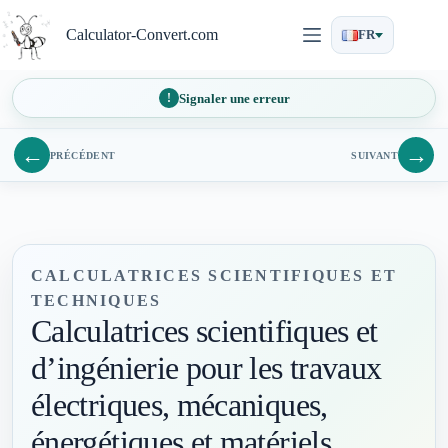
Passer
au
Calculator-Convert.com
FR
contenu
Signaler une erreur
←
→
PRÉCÉDENT
SUIVANT
CALCULATRICES SCIENTIFIQUES ET
TECHNIQUES
Calculatrices scientifiques et
d’ingénierie pour les travaux
électriques, mécaniques,
énergétiques et matériels