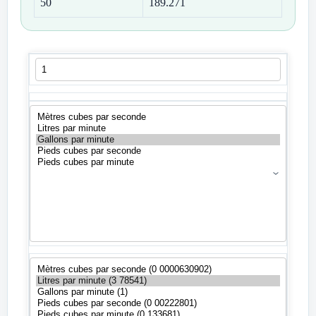
50
189.271