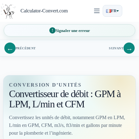
Passer
au
Calculator-Convert.com
FR
contenu
Signaler une erreur
←
→
PRÉCÉDENT
SUIVANT
CONVERSION D’UNITÉS
Convertisseur de débit : GPM à
LPM, L/min et CFM
Convertissez les unités de débit, notamment GPM en LPM,
L/min en GPM, CFM, m3/s, ft3/min et gallons par minute
pour la plomberie et l’ingénierie.