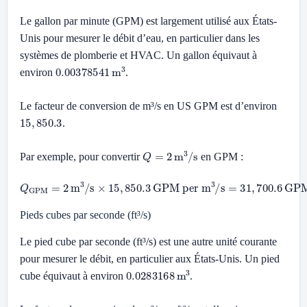
Le gallon par minute (GPM) est largement utilisé aux États-
Unis pour mesurer le débit d’eau, en particulier dans les
systèmes de plomberie et HVAC. Un gallon équivaut à
0.00378541
m
3
environ
.
Le facteur de conversion de m³/s en US GPM est d’environ
15
,
850.3
.
Q
=
2
m
3
/
s
Par exemple, pour convertir
en GPM :
Q
GPM
=
2
m
3
/
s
×
15
,
850.3
GPM per m
3
/
s
=
31
,
700.6
GPM
Pieds cubes par seconde (ft³/s)
Le pied cube par seconde (ft³/s) est une autre unité courante
pour mesurer le débit, en particulier aux États-Unis. Un pied
0.0283168
m
3
cube équivaut à environ
.