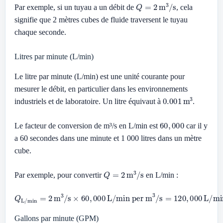
Q
=
2
m
3
/
s
Par exemple, si un tuyau a un débit de
, cela
signifie que 2 mètres cubes de fluide traversent le tuyau
chaque seconde.
Litres par minute (L/min)
Le litre par minute (L/min) est une unité courante pour
mesurer le débit, en particulier dans les environnements
0.001
m
3
industriels et de laboratoire. Un litre équivaut à
.
60
,
000
Le facteur de conversion de m³/s en L/min est
car il y
a 60 secondes dans une minute et 1 000 litres dans un mètre
cube.
Q
=
2
m
3
/
s
Par exemple, pour convertir
en L/min :
Q
L/min
=
2
m
3
/
s
×
60
,
000
L/min per m
3
/
s
=
120
,
000
L/min
Gallons par minute (GPM)