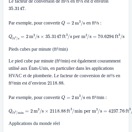
Le facteur de conversion de m³/s en ft³/s est d’environ
35.3147
.
Q
=
2
m
3
/
s
Par exemple, pour convertir
en ft³/s :
Q
ft
3
/
s
=
2
m
3
/
s
×
35.3147
ft
3
/
s per m
3
/
s
=
70.6294
ft
3
/
s
Pieds cubes par minute (ft³/min)
Le pied cube par minute (ft³/min) est également couramment
utilisé aux États-Unis, en particulier dans les applications
HVAC et de plomberie. Le facteur de conversion de m³/s en
2118.88
ft³/min est d’environ
.
Q
=
2
m
3
/
s
Par exemple, pour convertir
en ft³/min :
Q
ft
3
/
min
min per m
=
3
2
/
s
m
=
3
4237.76
/
s
×
2118.88
ft
3
/
min
ft
3
/
Applications du monde réel