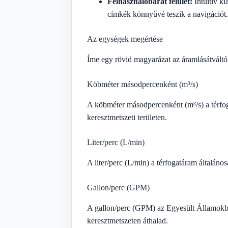
Felhasználóbarát felület:
Intuitív ki
címkék könnyűvé teszik a navigációt.
Az egységek megértése
Íme egy rövid magyarázat az áramlásátvált
Köbméter másodpercenként (m³/s)
A köbméter másodpercenként (m³/s) a térfog
keresztmetszeti területen.
Liter/perc (L/min)
A liter/perc (L/min) a térfogatáram általáno
Gallon/perc (GPM)
A gallon/perc (GPM) az Egyesült Államokban
keresztmetszeten áthalad.