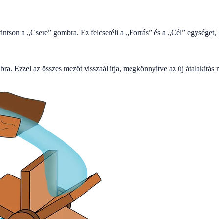
intson a „Csere” gombra. Ez felcseréli a „Forrás” és a „Cél” egységet, le
ra. Ezzel az összes mezőt visszaállítja, megkönnyítve az új átalakítás