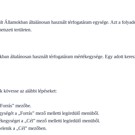
lt Államokban általánosan használt térfogatáram egysége. Azt a folyad
tszeti területen.
kban általánosan használt térfogatáram mértékegysége. Egy adott keresz
k kövesse az alábbi lépéseket:
 „Forrás” mezőbe.
gységét a „Forrás” mező melletti legördülő menüből.
tékegységet a „Cél” mező melletti legördülő menüből.
jelenik a „Cél” mezőben.