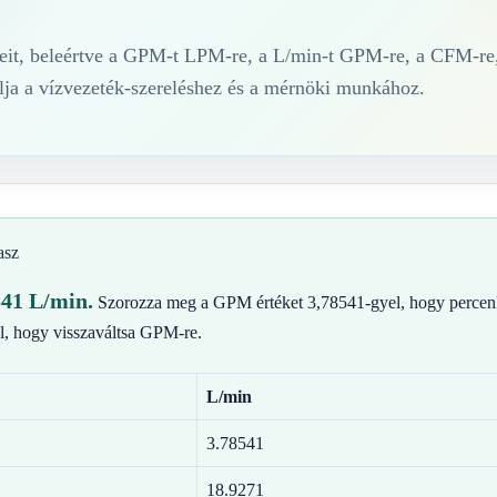
eit, beleértve a GPM-t LPM-re, a L/min-t GPM-re, a CFM-re,
álja a vízvezeték-szereléshez és a mérnöki munkához.
asz
41 L/min.
Szorozza meg a GPM értéket 3,78541-gyel, hogy percenké
l, hogy visszaváltsa GPM-re.
L/min
3.78541
18.9271