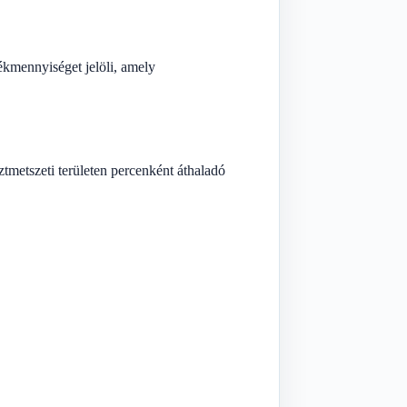
ékmennyiséget jelöli, amely
tmetszeti területen percenként áthaladó