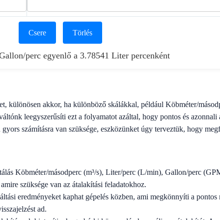
Csere
Törlés
allon/perc egyenlő a 3.78541 Liter percenként
het, különösen akkor, ha különböző skálákkal, például Köbméter/másodpe
ltónk leegyszerűsíti ezt a folyamatot azáltal, hogy pontos és azonnali á
 gyors számításra van szüksége, eszközünket úgy terveztük, hogy megf
álás Köbméter/másodperc (m³/s), Liter/perc (L/min), Gallon/perc (GP
, amire szüksége van az átalakítási feladatokhoz.
áltási eredményeket kaphat gépelés közben, ami megkönnyíti a pontos 
isszajelzést ad.