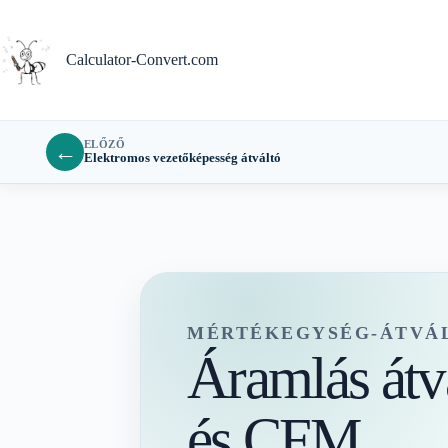
Ugrás
a
tartalomra
Calculator-Convert.com
ELŐZŐ
←
Elektromos vezetőképesség átváltó
MÉRTÉKEGYSÉG-ÁTVÁ
Áramlás át
és CFM