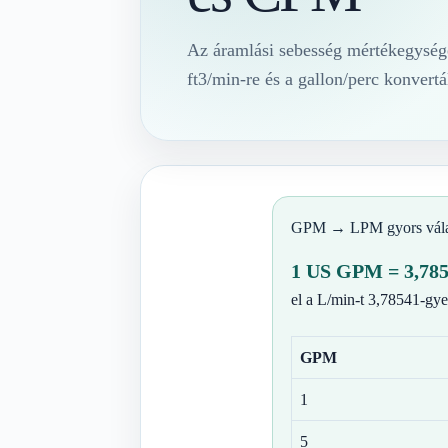
Az áramlási sebesség mértékegység
ft3/min-re és a gallon/perc konvert
GPM → LPM gyors vál
1 US GPM = 3,785
el a L/min-t 3,78541-gye
GPM
1
5