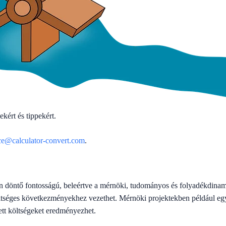
ekért és tippekért.
ce@calculator-convert.com
.
ten döntő fontosságú, beleértve a mérnöki, tudományos és folyadékdinam
öltséges következményekhez vezethet. Mérnöki projektekben például eg
tt költségeket eredményezhet.