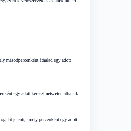
 egyszerű kezelőszervek és az áttekinthető
mely másodpercenként áthalad egy adott
cenként egy adott keresztmetszeten áthalad.
gatát jelenti, amely percenként egy adott