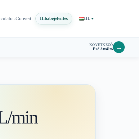
lculator-Convert
Hibabejelentés
HU
KÖVETKEZŐ
→
Erő átváltó
L/min