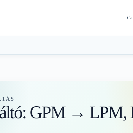
Ca
LTÁS
váltó: GPM → LPM, 