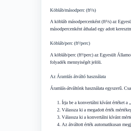
Köbláb/másodperc (ft³/s)
A köbláb másodpercenként (ft³/s) az Egyesü
másodpercenként áthalad egy adott keresztme
Köbláb/perc (ft³/perc)
A köbláb/perc (ft³/perc) az Egyesült Államo
folyadék mennyiségét jelöli.
Az Áramlás átváltó használata
Áramlás-átváltónk használata egyszerű. Csa
Írja be a konvertálni kívánt értéket a
Válassza ki a megadott érték mértéke
Válassza ki a konvertálni kívánt mér
Az átváltott érték automatikusan meg