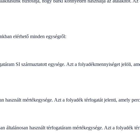
alakításunk biztosítja, hogy bárki könnyedén használja az átalakítót. Az
ónkban elérhető minden egységről:
atáram SI származtatott egysége. Azt a folyadékmennyiséget jelöli, a
san használt mértékegysége. Azt a folyadék térfogatát jelenti, amely per
 általánosan használt térfogatáram mértékegysége. Azt a folyadék térfo