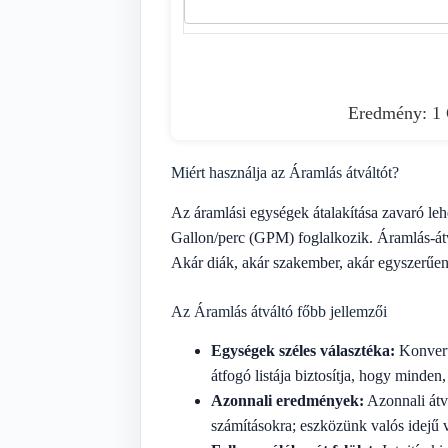
Eredmény: 1 G
Miért használja az Áramlás átváltót?
Az áramlási egységek átalakítása zavaró le
Gallon/perc (GPM) foglalkozik. Áramlás-átvá
Akár diák, akár szakember, akár egyszerűen
Az Áramlás átváltó főbb jellemzői
Egységek széles választéka:
Konvert
átfogó listája biztosítja, hogy minden
Azonnali eredmények:
Azonnali átv
számításokra; eszközünk valós idejű v