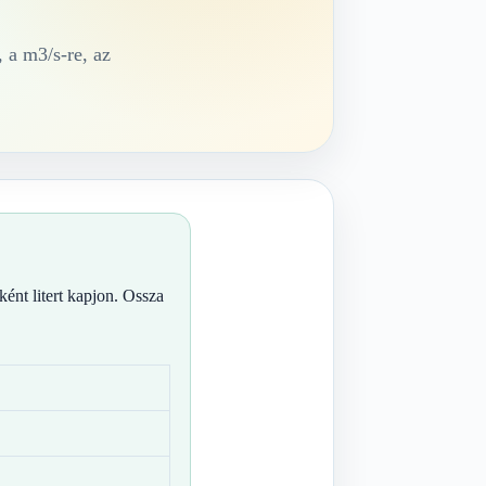
 a m3/s-re, az
nt litert kapjon. Ossza