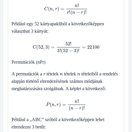
C
(
n
,
r
)
=
n
!
r
!
(
n
−
r
)
!
Például egy 52 kártyapakliból a következőképpen
választhat 3 kártyát:
C
(
52
,
3
)
=
52
!
3
!
(
52
−
3
)
!
=
22100
Permutációk (nPr)
r
n
n
A permutációk a
tételek
tételek
tételeiből a rendelés
alapján történő elrendezésének számos módjának
meghatározására szolgálnak. A képlet a következő:
P
(
n
,
r
)
=
n
!
(
n
−
r
)
!
Például a „ABC” szóból a következőképpen lehet
elrendezni 3 betűt: