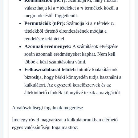
Kombinációk (nCr):
Számolja ki, hány módon
r
n
választhatja ki a
tételeket a
termékek közül a
megrendeléstől függetlenül.
r
n
Permutációk (nPr):
Számolja ki a
tételek
tételekből történő elrendezésének módját a
rendelésre tekintettel.
Azonnali eredmények:
A számítások elvégzése
során azonnali eredményeket kaphat. Nem kell
többé a kézi számításokra várni.
Felhasználóbarát felület:
Intuitív kialakításunk
biztosítja, hogy bárki könnyedén tudja használni a
kalkulátort. Az egyszerű kezelőszervek és az
áttekinthető címkék könnyűvé teszik a navigációt.
A valószínűségi fogalmak megértése
Íme egy rövid magyarázat a kalkulátorunkban elérhető
egyes valószínűségi fogalmakhoz: