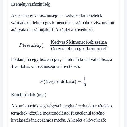
Eseményvalószínűség
Az esemény valószínűségét a kedvező kimenetelek
számának a lehetséges kimenetelek számához viszonyított
arányaként számítják ki. A képlet a következő:
P
(
esemény
)
=
Kedvező kimenetelek száma
Összes lehetséges kimenetel
ő
á
é
Ö
é
Például, ha egy tisztességes, hatoldalú kockával dobsz, a
4-es dobás valószínűsége a következő:
P
(
Négyes dobása
)
=
1
6
é
á
Kombinációk (nCr)
r
n
A kombinációk segítségével meghatározható a
tételek
termékek közül a megrendeléstől függetlenül történő
kiválasztásának számos módja. A képlet a következő: