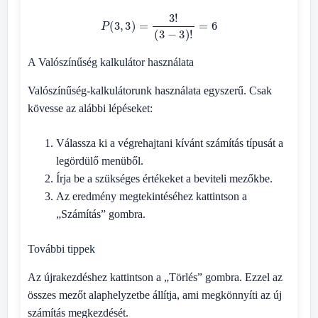
P
(
3
,
3
)
=
3
!
(
3
−
3
)
!
=
6
A Valószínűség kalkulátor használata
Valószínűség-kalkulátorunk használata egyszerű. Csak
kövesse az alábbi lépéseket:
Válassza ki a végrehajtani kívánt számítás típusát a
legördülő menüből.
Írja be a szükséges értékeket a beviteli mezőkbe.
Az eredmény megtekintéséhez kattintson a
„Számítás” gombra.
További tippek
Az újrakezdéshez kattintson a „Törlés” gombra. Ezzel az
összes mezőt alaphelyzetbe állítja, ami megkönnyíti az új
számítás megkezdését.