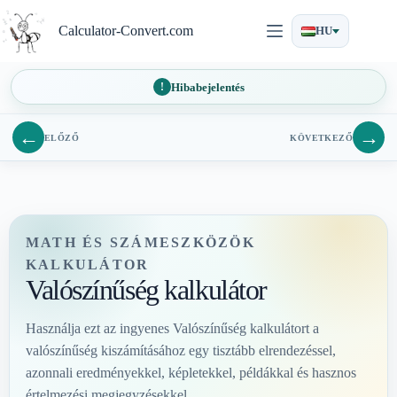
Ugrás
a
Calculator-Convert.com
HU
tartalomra
Hibabejelentés
←
→
ELŐZŐ
KÖVETKEZŐ
MATH ÉS SZÁMESZKÖZÖK
KALKULÁTOR
Valószínűség kalkulátor
Használja ezt az ingyenes Valószínűség kalkulátort a
valószínűség kiszámításához egy tisztább elrendezéssel,
azonnali eredményekkel, képletekkel, példákkal és hasznos
értelmezési megjegyzésekkel.