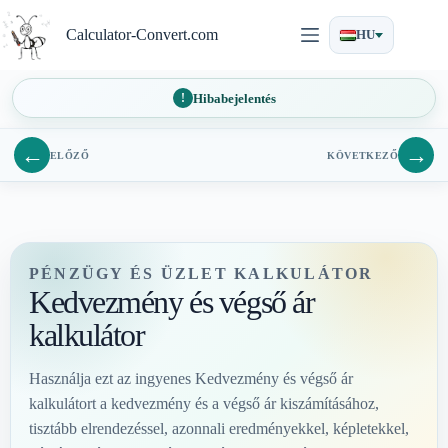
Ugrás
a
Calculator-Convert.com
HU
tartalomra
Hibabejelentés
←
→
ELŐZŐ
KÖVETKEZŐ
PÉNZÜGY ÉS ÜZLET KALKULÁTOR
Kedvezmény és végső ár
kalkulátor
Használja ezt az ingyenes Kedvezmény és végső ár
kalkulátort a kedvezmény és a végső ár kiszámításához,
tisztább elrendezéssel, azonnali eredményekkel, képletekkel,