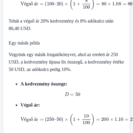
é
ő
á
Tehát a végső ár 20% kedvezmény és 8% adókulcs után
86,40 USD.
Egy másik példa
Vegyünk egy másik forgatókönyvet, ahol az eredeti ár 250
USD, a kedvezmény típusa fix összegű, a kedvezmény értéke
50 USD, az adókulcs pedig 10%.
A kedvezmény összege:
D
=
50
Végső ár:
Végső ár
=
(
250
–
50
)
×
(
1
+
10
100
)
=
200
×
1.10
=
220
é
ő
á