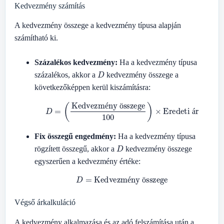
Kedvezmény számítás
A kedvezmény összege a kedvezmény típusa alapján
számítható ki.
Százalékos kedvezmény:
Ha a kedvezmény típusa
D
százalékos, akkor a
kedvezmény összege a
következőképpen kerül kiszámításra:
D
=
(
Kedvezmény összege
100
)
×
Eredeti ár
é
ö
á
Fix összegű engedmény:
Ha a kedvezmény típusa
D
rögzített összegű, akkor a
kedvezmény összege
egyszerűen a kedvezmény értéke:
D
=
Kedvezmény összege
é
ö
Végső árkalkuláció
A kedvezmény alkalmazása és az adó felszámítása után a