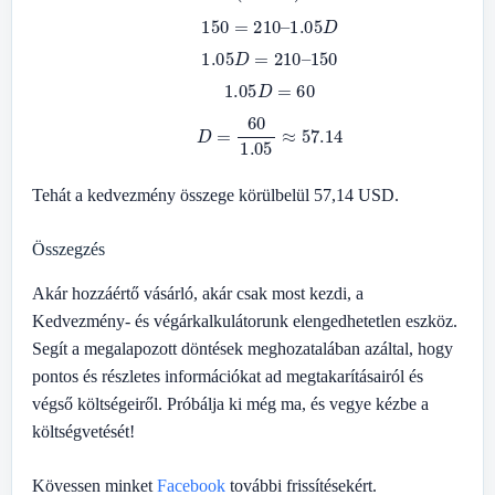
150
=
210
–
1.05
D
1.05
D
=
210
–
150
1.05
D
=
60
D
=
60
1.05
≈
57.14
Tehát a kedvezmény összege körülbelül 57,14 USD.
Összegzés
Akár hozzáértő vásárló, akár csak most kezdi, a
Kedvezmény- és végárkalkulátorunk elengedhetetlen eszköz.
Segít a megalapozott döntések meghozatalában azáltal, hogy
pontos és részletes információkat ad megtakarításairól és
végső költségeiről. Próbálja ki még ma, és vegye kézbe a
költségvetését!
Kövessen minket
Facebook
további frissítésekért.