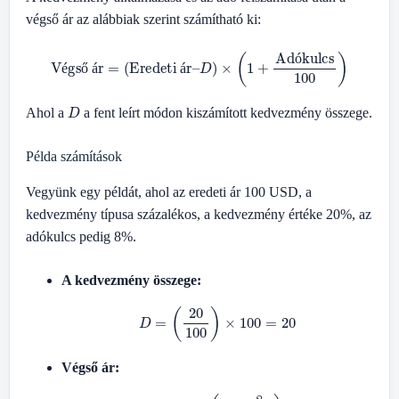
végső ár az alábbiak szerint számítható ki:
Végső ár
=
(
Eredeti ár
–
D
)
×
(
1
+
Adókulcs
100
)
ó
é
ő
á
á
D
Ahol a
a fent leírt módon kiszámított kedvezmény összege.
Példa számítások
Vegyünk egy példát, ahol az eredeti ár 100 USD, a
kedvezmény típusa százalékos, a kedvezmény értéke 20%, az
adókulcs pedig 8%.
A kedvezmény összege:
D
=
(
20
100
)
×
100
=
20
Végső ár:
Végső ár
=
(
100
–
20
)
×
(
1
+
8
100
)
=
80
×
1.08
=
86.40