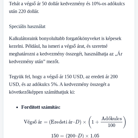
Tehát a végső ár 50 dollár kedvezmény és 10%-os adókulcs
után 220 dollár.
Speciális használat
Kalkulátoraink bonyolultabb forgatókönyveket is képesek
kezelni. Például, ha ismeri a végső árat, és szeretné
meghatározni a kedvezmény összegét, használhatja az „Ár
kedvezmény után” mezőt.
Tegyük fel, hogy a végső ár 150 USD, az eredeti ár 200
USD, és az adókulcs 5%. A kedvezmény összegét a
következőképpen számíthatjuk ki:
Fordított számítás:
Végső ár
=
(
Eredeti ár
–
D
)
×
(
1
+
Adókulcs
100
)
ó
é
ő
á
á
150
=
(
200
–
D
)
×
1.05