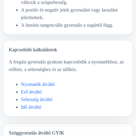
változik a szögsebesség.
A pozitív és negatív jelek gyorsulást vagy lassulást
jelezhetnek.
A lineáris tangenciális gyorsulás a sugártól függ.
Kapcsolódó kalkulátorok
A forgási gyorsulás gyakran kapcsolódik a nyomatékhoz, az
erőhöz, a sebességhez és az időhöz.
Nyomaték átváltó
Erő átváltó
Sebesség átváltó
Idő átváltó
Szöggyorsulás átváltó GYIK