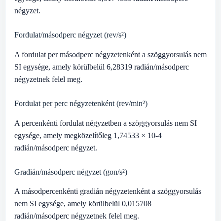
négyzet.
Fordulat/másodperc négyzet (rev/s²)
A fordulat per másodperc négyzetenként a szöggyorsulás nem
SI egysége, amely körülbelül 6,28319 radián/másodperc
négyzetnek felel meg.
Fordulat per perc négyzetenként (rev/min²)
A percenkénti fordulat négyzetben a szöggyorsulás nem SI
egysége, amely megközelítőleg 1,74533 × 10-4
radián/másodperc négyzet.
Gradián/másodperc négyzet (gon/s²)
A másodpercenkénti gradián négyzetenként a szöggyorsulás
nem SI egysége, amely körülbelül 0,015708
radián/másodperc négyzetnek felel meg.