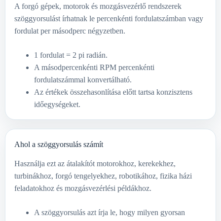
A forgó gépek, motorok és mozgásvezérlő rendszerek
szöggyorsulást írhatnak le percenkénti fordulatszámban vagy
fordulat per másodperc négyzetben.
1 fordulat = 2 pi radián.
A másodpercenkénti RPM percenkénti
fordulatszámmal konvertálható.
Az értékek összehasonlítása előtt tartsa konzisztens
időegységeket.
Ahol a szöggyorsulás számít
Használja ezt az átalakítót motorokhoz, kerekekhez,
turbinákhoz, forgó tengelyekhez, robotikához, fizika házi
feladatokhoz és mozgásvezérlési példákhoz.
A szöggyorsulás azt írja le, hogy milyen gyorsan