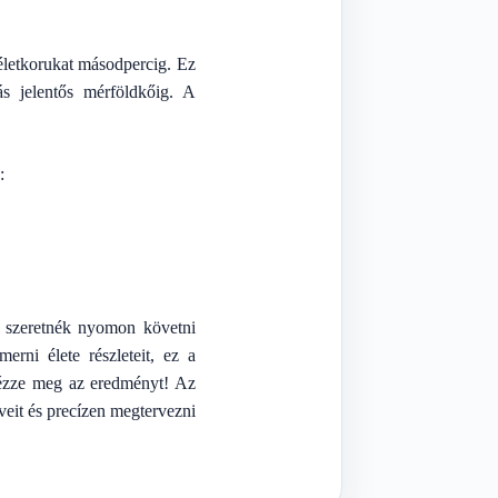
életkorukat másodpercig. Ez
s jelentős mérföldkőig. A
:
n szeretnék nyomon követni
erni élete részleteit, ez a
 nézze meg az eredményt! Az
veit és precízen megtervezni