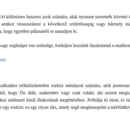
unkció különösen hasznos azok számára, akik nyomon szeretnék követni 
, amikor visszaszámol a következő születésnapig vagy bármely má
ja, hogy egyetlen pillanatról se maradjon le.
vagy segítségre van szüksége, forduljon hozzánk bizalommal e-mailben
com
 kalkulátor nélkülözhetetlen eszköz mindazok számára, akik pontosa
ttól, hogy Ön diák, szakember vagy csak valaki, aki szereti megism
ikus módszert kínál életkorának megértéséhez. Próbálja ki most, és
nt egy eszköz; ez egy olyan társ, amely segít megünnepelni a mérföldkö