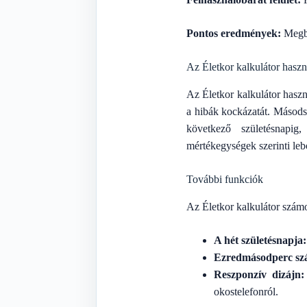
Pontos eredmények:
Megbí
Az Életkor kalkulátor haszn
Az Életkor kalkulátor haszn
a hibák kockázatát. Másodsz
következő születésnapig
mértékegységek szerinti leb
További funkciók
Az Életkor kalkulátor számo
A hét születésnapja:
Ezredmásodperc szá
Reszponzív dizájn:
okostelefonról.