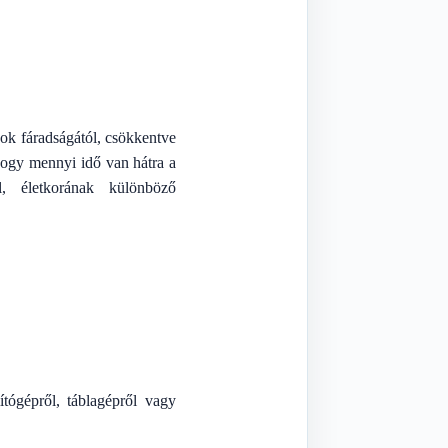
sok fáradságától, csökkentve
 hogy mennyi idő van hátra a
l, életkorának különböző
ítógépről, táblagépről vagy