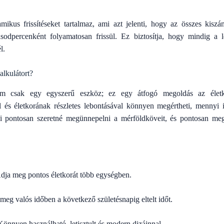
mikus frissítéseket tartalmaz, ami azt jelenti, hogy az összes kiszá
ásodpercenként folyamatosan frissül. Ez biztosítja, hogy mindig a 
l.
alkulátort?
em csak egy egyszerű eszköz; ez egy átfogó megoldás az élet
el és életkorának részletes lebontásával könnyen megértheti, mennyi i
i pontosan szeretné megünnepelni a mérföldköveit, és pontosan meg 
dja meg pontos életkorát több egységben.
eg valós időben a következő születésnapig eltelt időt.
önnyen használható, letisztult és modern dizájnnal.