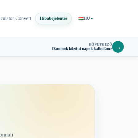
lculator-Convert
Hibabejelentés
HU
KÖVETKEZŐ
→
Dátumok közötti napok kalkulátor
onnali