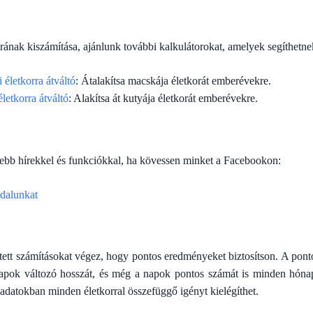
rának kiszámítása, ajánlunk további kalkulátorokat, amelyek segíthetne
életkorra átváltó
: Átalakítsa macskája életkorát emberévekre.
letkorra átváltó
: Alakítsa át kutyája életkorát emberévekre.
sebb hírekkel és funkciókkal, ha kövessen minket a Facebookon:
dalunkat
etett számításokat végez, hogy pontos eredményeket biztosítson. A pon
apok változó hosszát, és még a napok pontos számát is minden hónap
tt adatokban minden életkorral összefüggő igényt kielégíthet.