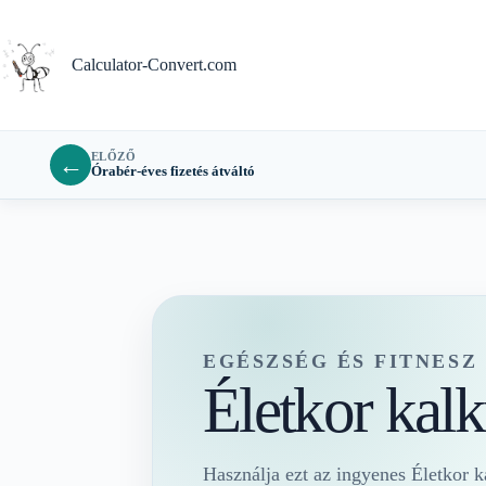
Ugrás
a
tartalomra
Calculator-Convert.com
ELŐZŐ
←
Órabér-éves fizetés átváltó
EGÉSZSÉG ÉS FITNES
Életkor kalk
Használja ezt az ingyenes Életkor ka