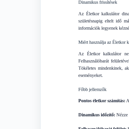
Dinamikus frissítések
Az Életkor kalkulátor dina
születésnapig eltelt idő m
információk legyenek kézné
Miért használja az Életkor k
Az Életkor kalkulátor n
Felhasználóbarát felületév
Tökéletes mindenkinek, ak
eseményeket.
Főbb jellemzők
Pontos életkor számítás:
A
Dinamikus időzítő:
Nézze m
Felhasználóbarát felület:
K