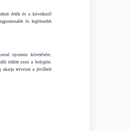
mított érték és a következő
legpontosabb és legfrissebb
korod nyomon követésére.
dőt töltött ezen a bolygón.
akarja tervezni a jövőbeli