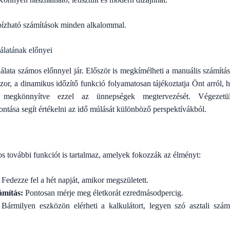
zható számítások minden alkalommal.
álatának előnyei
álata számos előnnyel jár. Először is megkímélheti a manuális számítá
or, a dinamikus időzítő funkció folyamatosan tájékoztatja Önt arról,
, megkönnyítve ezzel az ünnepségek megtervezését. Végezetü
ontása segít értékelni az idő múlását különböző perspektívákból.
s további funkciót is tartalmaz, amelyek fokozzák az élményt:
Fedezze fel a hét napját, amikor megszületett.
mítás:
Pontosan mérje meg életkorát ezredmásodpercig.
Bármilyen eszközön elérheti a kalkulátort, legyen szó asztali szám