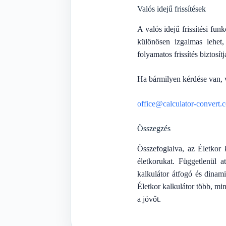
Valós idejű frissítések
A valós idejű frissítési f
különösen izgalmas lehet
folyamatos frissítés biztosít
Ha bármilyen kérdése van, 
office@calculator-convert.
Összegzés
Összefoglalva, az Életkor
életkorukat. Függetlenül a
kalkulátor átfogó és dinam
Életkor kalkulátor több, mi
a jövőt.