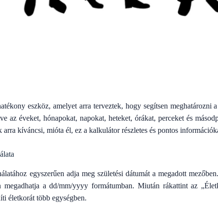
hatékony eszköz, amelyet arra terveztek, hogy segítsen meghatározni a
ve az éveket, hónapokat, napokat, heteket, órákat, perceket és másodp
 arra kíváncsi, mióta él, ez a kalkulátor részletes és pontos információk
álata
nálatához egyszerűen adja meg születési dátumát a megadott mezőben.
n megadhatja a dd/mm/yyyy formátumban. Miután rákattint az „Élet
íti életkorát több egységben.