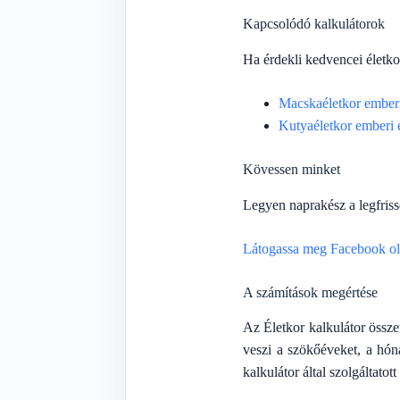
Kapcsolódó kalkulátorok
Ha érdekli kedvencei életko
Macskaéletkor emberi 
Kutyaéletkor emberi é
Kövessen minket
Legyen naprakész a legfris
Látogassa meg Facebook ol
A számítások megértése
Az Életkor kalkulátor össz
veszi a szökőéveket, a hón
kalkulátor által szolgáltato