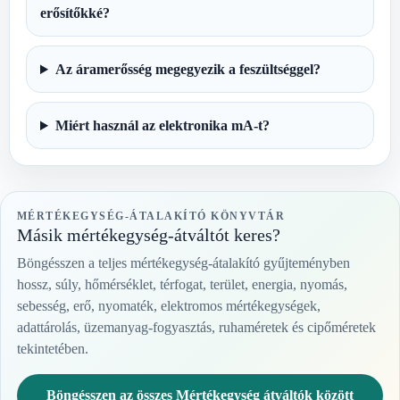
erősítőkké?
Az áramerősség megegyezik a feszültséggel?
Miért használ az elektronika mA-t?
MÉRTÉKEGYSÉG-ÁTALAKÍTÓ KÖNYVTÁR
Másik mértékegység-átváltót keres?
Böngésszen a teljes mértékegység-átalakító gyűjteményben
hossz, súly, hőmérséklet, térfogat, terület, energia, nyomás,
sebesség, erő, nyomaték, elektromos mértékegységek,
adattárolás, üzemanyag-fogyasztás, ruhaméretek és cipőméretek
tekintetében.
Böngésszen az összes Mértékegység átváltók között