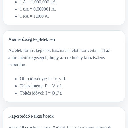
1 A = 1,000,000 uA.
1 uA = 0.000001 A.
1 kA = 1,000 A.
Áramerősség képletekben
Az elektromos képletek használata előtt konvertálja át az
áram mértékegységeit, hogy az eredmény konzisztens
maradjon.
Ohm törvénye: I = V // R.
Teljesítmény: P = V x I.
Töltés idővel: I = Q // t.
Kapcsolódó kalkulátorok
Használja ezeket az eszközöket, ha az áram egy nagyobb