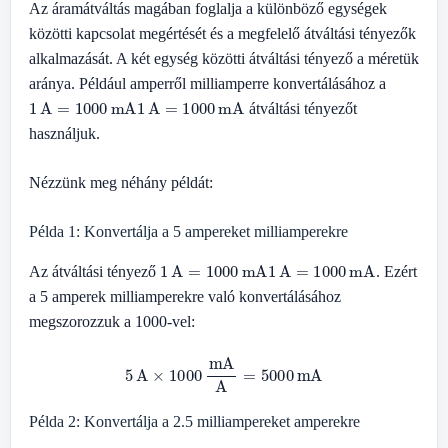
Az áramátváltás magában foglalja a különböző egységek
közötti kapcsolat megértését és a megfelelő átváltási tényezők
alkalmazását. A két egység közötti átváltási tényező a méretük
aránya. Például amperről milliamperre konvertálásához a
1
A
=
1000
mA
1
A
=
1000
mA
átváltási tényezőt
használjuk.
Nézzünk meg néhány példát:
Példa 1: Konvertálja a 5 ampereket milliamperekre
1
A
=
1000
mA
1
A
=
1000
mA
Az átváltási tényező
. Ezért
a 5 amperek milliamperekre való konvertálásához
megszorozzuk a 1000-vel:
5
A
×
1000
mA
A
=
5000
mA
Példa 2: Konvertálja a 2.5 milliampereket amperekre