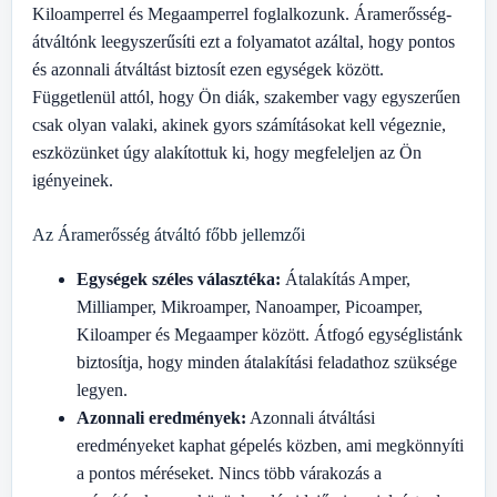
Kiloamperrel és Megaamperrel foglalkozunk. Áramerősség-
átváltónk leegyszerűsíti ezt a folyamatot azáltal, hogy pontos
és azonnali átváltást biztosít ezen egységek között.
Függetlenül attól, hogy Ön diák, szakember vagy egyszerűen
csak olyan valaki, akinek gyors számításokat kell végeznie,
eszközünket úgy alakítottuk ki, hogy megfeleljen az Ön
igényeinek.
Az Áramerősség átváltó főbb jellemzői
Egységek széles választéka:
Átalakítás Amper,
Milliamper, Mikroamper, Nanoamper, Picoamper,
Kiloamper és Megaamper között. Átfogó egységlistánk
biztosítja, hogy minden átalakítási feladathoz szüksége
legyen.
Azonnali eredmények:
Azonnali átváltási
eredményeket kaphat gépelés közben, ami megkönnyíti
a pontos méréseket. Nincs több várakozás a