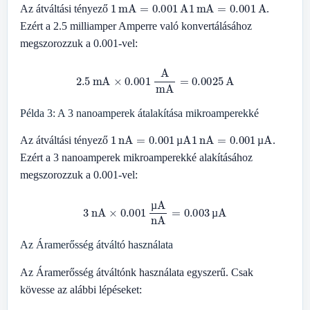
1
mA
=
0.001
A
1
mA
=
0.001
A
Az átváltási tényező
.
Ezért a 2.5 milliamper Amperre való konvertálásához
megszorozzuk a 0.001-vel:
2.5
mA
×
0.001
A
mA
=
0.0025
A
Példa 3: A 3 nanoamperek átalakítása mikroamperekké
1
nA
=
0.001
µA
1
nA
=
0.001
µA
Az átváltási tényező
.
µ
µ
Ezért a 3 nanoamperek mikroamperekké alakításához
megszorozzuk a 0.001-vel:
3
nA
×
0.001
µA
nA
=
0.003
µA
µ
µ
Az Áramerősség átváltó használata
Az Áramerősség átváltónk használata egyszerű. Csak
kövesse az alábbi lépéseket: