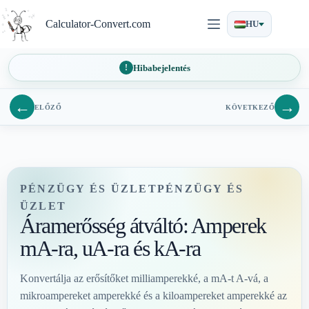
Ugrás
a
Calculator-Convert.com
HU
tartalomra
Hibabejelentés
←
→
ELŐZŐ
KÖVETKEZŐ
PÉNZÜGY ÉS ÜZLETPÉNZÜGY ÉS
ÜZLET
Áramerősség átváltó: Amperek
mA-ra, uA-ra és kA-ra
Konvertálja az erősítőket milliamperekké, a mA-t A-vá, a
mikroampereket amperekké és a kiloampereket amperekké az