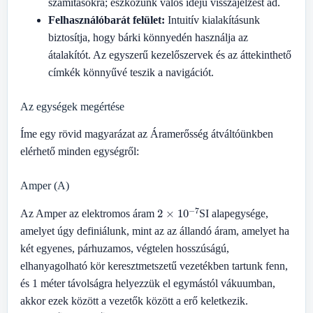
számításokra; eszközünk valós idejű visszajelzést ad.
Felhasználóbarát felület:
Intuitív kialakításunk
biztosítja, hogy bárki könnyedén használja az
átalakítót. Az egyszerű kezelőszervek és az áttekinthető
címkék könnyűvé teszik a navigációt.
Az egységek megértése
Íme egy rövid magyarázat az Áramerősség átváltóünkben
elérhető minden egységről:
Amper (A)
2
×
10
−
7
Az Amper az elektromos áram
SI alapegysége,
amelyet úgy definiálunk, mint az az állandó áram, amelyet ha
két egyenes, párhuzamos, végtelen hosszúságú,
elhanyagolható kör keresztmetszetű vezetékben tartunk fenn,
és 1 méter távolságra helyezzük el egymástól vákuumban,
akkor ezek között a vezetők között a erő keletkezik.
2
×
10
−
7
2
×
10
−
7