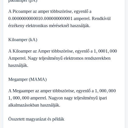
pikoamper (pA)
A Picoamper az amper többszöröse, egyenlő a
0.000000000001
0.000000000001
amperrel. Rendkívül
érzékeny elektronikus méréseknél használják.
Kiloamper (kA)
1
,
000
1
,
000
A Kiloamper az Amper többszöröse, egyenlő a
Amperrel. Nagy teljesítményű elektromos rendszerekben
használják.
Megamper (MAMA)
1
,
000
,
000
A Megaamper az amper többszöröse, egyenlő a
1
,
000
,
000
amperrel. Nagyon nagy teljesítményű ipari
alkalmazásokban használják.
Összetett magyarázat és példák