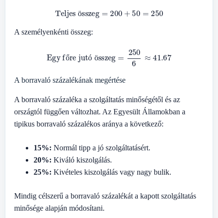
Teljes összeg
=
200
+
50
=
250
ö
A személyenkénti összeg:
Egy főre jutó összeg
=
250
6
≈
41.67
ő
ó
ö
A borravaló százalékának megértése
A borravaló százaléka a szolgáltatás minőségétől és az
országtól függően változhat. Az Egyesült Államokban a
tipikus borravaló százalékos aránya a következő:
15%:
Normál tipp a jó szolgáltatásért.
20%:
Kiváló kiszolgálás.
25%:
Kivételes kiszolgálás vagy nagy bulik.
Mindig célszerű a borravaló százalékát a kapott szolgáltatás
minősége alapján módosítani.