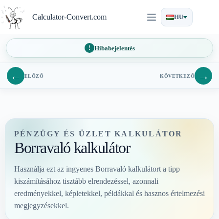
Ugrás
a
Calculator-Convert.com
HU
tartalomra
Hibabejelentés
←
→
ELŐZŐ
KÖVETKEZŐ
PÉNZÜGY ÉS ÜZLET KALKULÁTOR
Borravaló kalkulátor
Használja ezt az ingyenes Borravaló kalkulátort a tipp
kiszámításához tisztább elrendezéssel, azonnali
eredményekkel, képletekkel, példákkal és hasznos értelmezési
megjegyzésekkel.