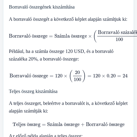
Borravaló összegének kiszámítása
A borravaló összegét a következő képlet alapján számítjuk ki:
Borravaló összege
Borravaló százaléka
=
Számla összege
100
)
×
(
ó
á
é
ó
ö
á
ö
Például, ha a számla összege 120 USD, és a borravaló
százaléka 20%, a borravaló összege:
Borravaló összege
=
120
×
(
20
100
)
=
120
×
0.20
=
24
ó
ö
Teljes összeg kiszámítása
A teljes összeget, beleértve a borravalót is, a következő képlet
alapján számítják ki:
Teljes összeg
=
Számla összege
+
Borravaló összege
ö
á
ö
ó
ö
Az előző példa alapján a teljes összeg: