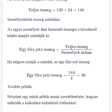
Teljes összeg
=
120
+
24
=
144
ö
Személyenkénti összeg számítása
Az egyes személyek által fizetendő összeget a következő
képlet alapján számítják ki:
Egy főre jutó összeg
=
Teljes összeg
Személyek száma
ö
ő
ó
ö
é
á
Ha négyen osztják a számlát, az egy főre eső összeg:
Egy főre jutó összeg
=
144
4
=
36
ő
ó
ö
További példák
Nézzünk egy másik példát annak szemléltetésére, hogyan
működik a kalkulátor különböző értékekkel.