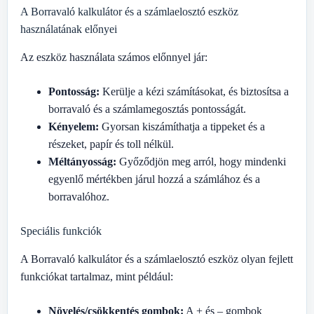
A Borravaló kalkulátor és a számlaelosztó eszköz
használatának előnyei
Az eszköz használata számos előnnyel jár:
Pontosság:
Kerülje a kézi számításokat, és biztosítsa a
borravaló és a számlamegosztás pontosságát.
Kényelem:
Gyorsan kiszámíthatja a tippeket és a
részeket, papír és toll nélkül.
Méltányosság:
Győződjön meg arról, hogy mindenki
egyenlő mértékben járul hozzá a számlához és a
borravalóhoz.
Speciális funkciók
A Borravaló kalkulátor és a számlaelosztó eszköz olyan fejlett
funkciókat tartalmaz, mint például:
Növelés/csökkentés gombok:
A + és – gombok