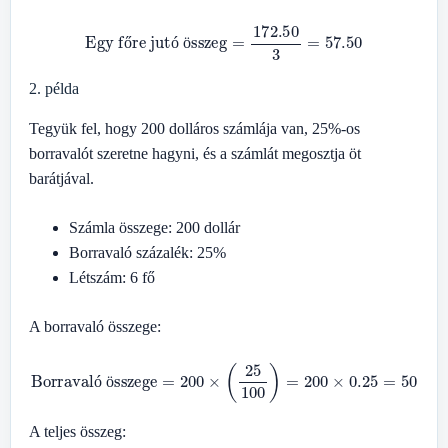
Egy főre jutó összeg
=
172.50
3
=
57.50
ő
ó
ö
2. példa
Tegyük fel, hogy 200 dolláros számlája van, 25%-os
borravalót szeretne hagyni, és a számlát megosztja öt
barátjával.
Számla összege: 200 dollár
Borravaló százalék: 25%
Létszám: 6 fő
A borravaló összege:
Borravaló összege
=
200
×
(
25
100
)
=
200
×
0.25
=
50
ó
ö
A teljes összeg: