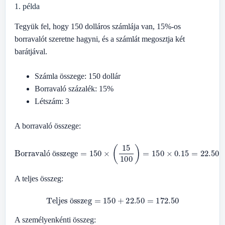
1. példa
Tegyük fel, hogy 150 dolláros számlája van, 15%-os
borravalót szeretne hagyni, és a számlát megosztja két
barátjával.
Számla összege: 150 dollár
Borravaló százalék: 15%
Létszám: 3
A borravaló összege:
Borravaló összege
=
150
×
(
15
100
)
=
150
×
0.15
=
22.50
ó
ö
A teljes összeg:
Teljes összeg
=
150
+
22.50
=
172.50
ö
A személyenkénti összeg: