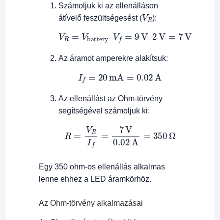
Számoljuk ki az ellenálláson
V
R
átívelő feszültségesést (
):
V
R
=
V
battery
–
V
f
=
9
V
–
2
V
=
7
V
Az áramot amperekre alakítsuk:
I
f
=
20
mA
=
0.02
A
Az ellenállást az Ohm-törvény
segítségével számoljuk ki:
R
=
V
R
I
f
=
7
V
0.02
A
=
350
Ω
Egy 350 ohm-os ellenállás alkalmas
lenne ehhez a LED áramkörhöz.
Az Ohm-törvény alkalmazásai