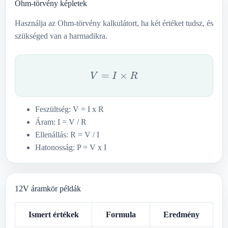
Ohm-törvény képletek
Használja az Ohm-törvény kalkulátort, ha két értéket tudsz, és
szükséged van a harmadikra.
V
=
I
×
R
Feszültség: V = I x R
Áram: I = V / R
Ellenállás: R = V / I
Hatonosság: P = V x I
12V áramkör példák
Ismert értékek
Formula
Eredmény