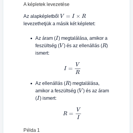
A képletek levezetése
V
=
I
×
R
Az alapképletből
levezethetjük a másik két képletet:
I
Az áram (
) megtalálása, amikor a
V
R
feszültség (
) és az ellenállás (
)
ismert:
I
=
V
R
R
Az ellenállás (
) megtalálása,
V
amikor a feszültség (
) és az áram
I
(
) ismert:
R
=
V
I
Példa 1