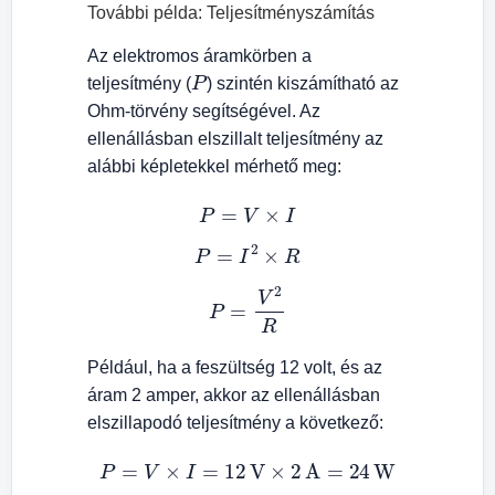
További példa: Teljesítményszámítás
Az elektromos áramkörben a
P
teljesítmény (
) szintén kiszámítható az
Ohm-törvény segítségével. Az
ellenállásban elszillalt teljesítmény az
alábbi képletekkel mérhető meg:
P
=
V
×
I
P
=
I
2
×
R
P
=
V
2
R
Például, ha a feszültség 12 volt, és az
áram 2 amper, akkor az ellenállásban
elszillapodó teljesítmény a következő:
P
=
V
×
I
=
12
V
×
2
A
=
24
W