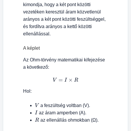
kimondja, hogy a két pont közötti
vezetéken keresztül áram közvetlenül
arányos a két pont közötti feszültséggel,
és fordítva arányos a kettő közötti
ellenállással.
A képlet
Az Ohm-törvény matematikai kifejezése
a következő:
V
=
I
×
R
Hol:
V
a feszültség voltban (V).
I
az áram amperben (A).
R
az ellenállás ohmokban (Ω).