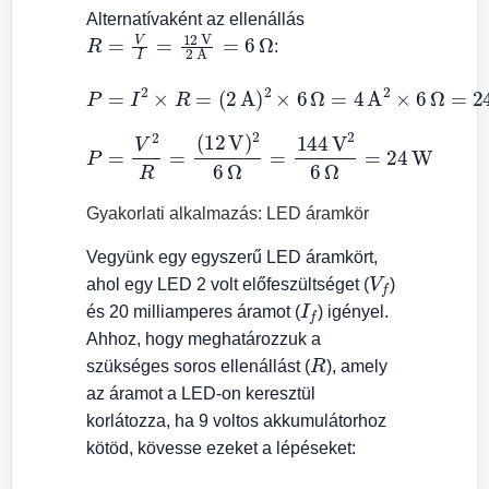
Alternatívaként az ellenállás
R
=
V
I
=
12
V
2
A
=
6
Ω
:
(
2
A
)
2
×
6
Ω
P
=
=
I
4
2
A
×
2
R
×
=
6
Ω
=
24
W
(
12
V
)
2
6
Ω
P
=
=
144
V
2
R
V
=
2
6
Ω
=
24
W
Gyakorlati alkalmazás: LED áramkör
Vegyünk egy egyszerű LED áramkört,
V
f
ahol egy LED 2 volt előfeszültséget (
)
I
f
és 20 milliamperes áramot (
) igényel.
Ahhoz, hogy meghatározzuk a
R
szükséges soros ellenállást (
), amely
az áramot a LED-on keresztül
korlátozza, ha 9 voltos akkumulátorhoz
kötöd, kövesse ezeket a lépéseket: