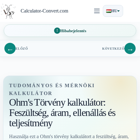
Ugrás
a
Calculator-Convert.com
HU
tartalomra
Hibabejelentés
←
→
ELŐZŐ
KÖVETKEZŐ
TUDOMÁNYOS ÉS MÉRNÖKI
KALKULÁTOR
Ohm's Törvény kalkulátor:
Feszültség, áram, ellenállás és
teljesítmény
Használja ezt a Ohm's törvény kalkulátort a feszültség, áram,