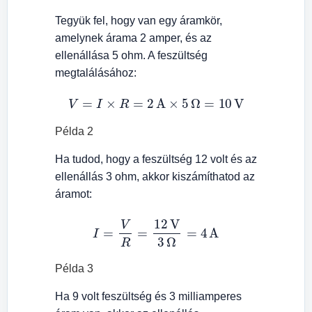
Tegyük fel, hogy van egy áramkör,
amelynek árama 2 amper, és az
ellenállása 5 ohm. A feszültség
megtalálásához:
V
=
I
×
R
=
2
A
×
5
Ω
=
10
V
Példa 2
Ha tudod, hogy a feszültség 12 volt és az
ellenállás 3 ohm, akkor kiszámíthatod az
áramot:
I
=
V
R
=
12
V
3
Ω
=
4
A
Példa 3
Ha 9 volt feszültség és 3 milliamperes