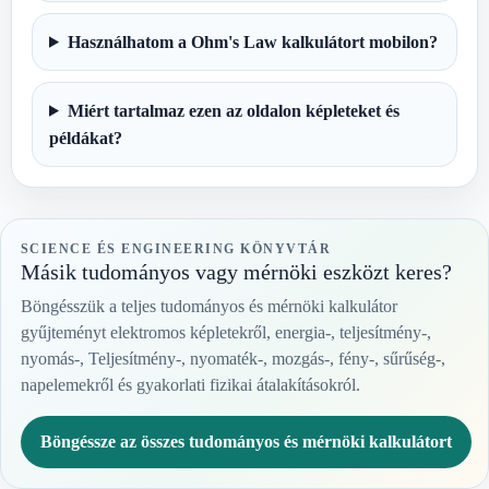
Használhatom a Ohm's Law kalkulátort mobilon?
Miért tartalmaz ezen az oldalon képleteket és
példákat?
SCIENCE ÉS ENGINEERING KÖNYVTÁR
Másik tudományos vagy mérnöki eszközt keres?
Böngésszük a teljes tudományos és mérnöki kalkulátor
gyűjteményt elektromos képletekről, energia-, teljesítmény-,
nyomás-, Teljesítmény-, nyomaték-, mozgás-, fény-, sűrűség-,
napelemekről és gyakorlati fizikai átalakításokról.
Böngéssze az összes tudományos és mérnöki kalkulátort