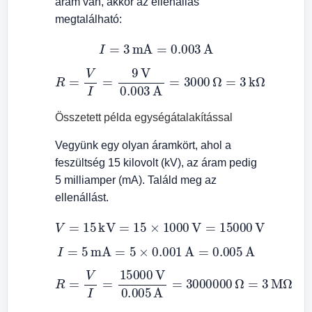
áram van, akkor az ellenállás
megtalálható:
I
=
3
mA
=
0.003
A
R
=
V
I
=
9
V
0.003
A
=
3000
Ω
=
3
kΩ
Összetett példa egységátalakítással
Vegyünk egy olyan áramkört, ahol a
feszültség 15 kilovolt (kV), az áram pedig
5 milliamper (mA). Találd meg az
ellenállást.
V
=
15
kV
=
15
×
1000
V
=
15000
V
I
=
5
mA
=
5
×
0.001
A
=
0.005
A
R
=
V
I
=
15000
V
=
0.005
3
MΩ
A
=
3000000
Ω