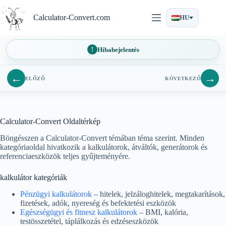
Ugrás
a
Calculator-Convert.com
HU
tartalomra
Hibabejelentés
←
→
ELŐZŐ
KÖVETKEZŐ
Calculator-Convert Oldaltérkép
Böngésszen a Calculator-Convert témában téma szerint. Minden
kategóriaoldal hivatkozik a kalkulátorok, átváltók, generátorok és
referenciaeszközök teljes gyűjteményére.
kalkulátor kategóriák
Pénzügyi kalkulátorok
– hitelek, jelzáloghitelek, megtakarítások,
fizetések, adók, nyereség és befektetési eszközök
Egészségügyi és fitnesz kalkulátorok
– BMI, kalória,
testösszetétel, táplálkozás és edzéseszközök