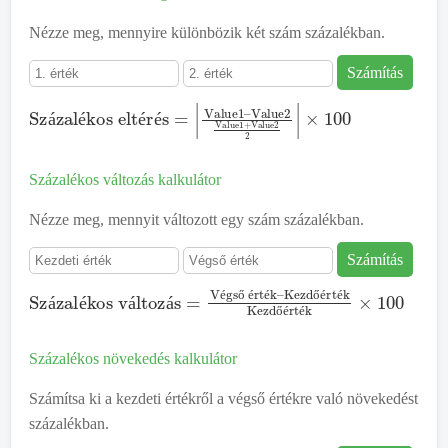
Nézze meg, mennyire különbözik két szám százalékban.
Számítás
Százalékos eltérés
Value2
Value1
+
Value2
=
|
Value1
2
|
×
100
–
á
é
é
é
Százalékos változás kalkulátor
Nézze meg, mennyit változott egy szám százalékban.
Számítás
Százalékos változás
Kezdőérték
Kezdőérték
=
Végső érték
×
100
–
é
ő
é
é
ő
é
é
á
é
á
á
ő
é
é
Százalékos növekedés kalkulátor
Számítsa ki a kezdeti értékről a végső értékre való növekedést
százalékban.