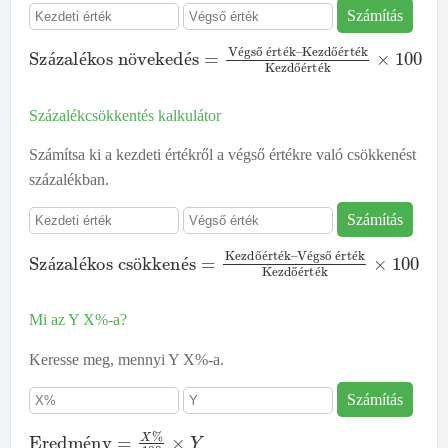
Számítás
Százalékos növekedés
Kezdőérték
Kezdőérték
=
×
Végső érték
100
–
é
ő
é
é
ő
é
é
á
é
ö
é
ő
é
é
Százalékcsökkentés kalkulátor
Számítsa ki a kezdeti értékről a végső értékre való csökkenést
százalékban.
Számítás
Százalékos csökkenés
Végső érték
Kezdőérték
×
100
=
Kezdőérték
–
ő
é
é
é
ő
é
é
á
é
ö
é
ő
é
é
Mi az Y X%-a?
Keresse meg, mennyi Y X%-a.
Számítás
Eredmény
=
X
%
100
×
Y