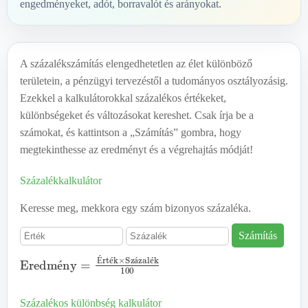
engedményeket, adót, borravalót és arányokat.
A százalékszámítás elengedhetetlen az élet különböző
területein, a pénzügyi tervezéstől a tudományos osztályozásig.
Ezekkel a kalkulátorokkal százalékos értékeket,
különbségeket és változásokat kereshet. Csak írja be a
számokat, és kattintson a „Számítás” gombra, hogy
megtekinthesse az eredményt és a végrehajtás módját!
Százalékkalkulátor
Keresse meg, mekkora egy szám bizonyos százaléka.
Számítás
Eredmény
=
Érték
×
Százalék
100
É
é
á
é
é
Százalékos különbség kalkulátor