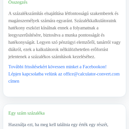
Összegzés
A százalékszámítás elsajátítása létfontosságú szakemberek és
magánszemélyek számára egyaránt. Százalékkalkulátoraink
hatékony eszközt kínálnak ennek a folyamatnak a
leegyszerűsítésére, biztosítva a munka pontosságát és
hatékonyságát. Legyen szó pénzügyi elemzőről, tanárról vagy
diákról, ezek a kalkulátorok nélkülözhetetlen erőforrást
jelentenek a százalékos számítások kezeléséhez.
További frissítésekért kövessen minket a Facebookon!
Lépjen kapcsolatba velünk az office@calculator-convert.com
címen
Egy szám százaléka
Használja ezt, ha meg kell találnia egy érték egy részét,