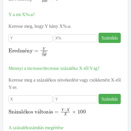
é
Y a mi X%-a?
Keresse meg, hogy Y hány X%-a.
Számítás
Eredmény
=
Y
X
%
100
é
Mennyi a increase/decrease százaléka X-től Y-ig?
Keresse meg a százalékos növekedést vagy csökkenést X-ről
Y-re.
Számítás
Százalékos változás
=
Y
–
X
X
×
100
á
é
á
á
A százalékszámítás megértése