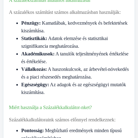
A százalékszámítás általános alkalmazásai
A százalékos számítást számos alkalmazásban használják:
Pénzügy:
Kamatlábak, kedvezmények és befektetések
kiszámítása.
Statisztikák:
Adatok elemzése és statisztikai
szignifikancia meghatározása.
Akadémikusok:
A tanulók teljesítményének értékelése
és értékelése.
Vállalkozás:
A haszonkulcsok, az árbevétel-növekedés
és a piaci részesedés meghatározása.
Egészségügy:
Az adagok és az egészségügyi mutatók
kiszámítása.
Miért használja a Százalékkalkulátor-nket?
Százalékkalkulátoraink számos előnnyel rendelkeznek:
Pontosság:
Megbízható eredmények minden típusú