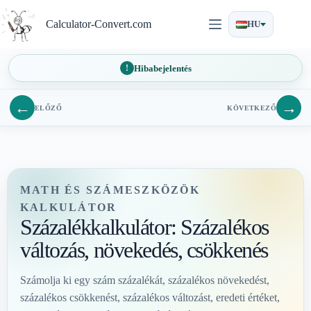
Ugrás
a
Calculator-Convert.com
HU
tartalomra
Hibabejelentés
←
→
ELŐZŐ
KÖVETKEZŐ
MATH ÉS SZÁMESZKÖZÖK
KALKULÁTOR
Százalékkalkulátor: Százalékos
változás, növekedés, csökkenés
Számolja ki egy szám százalékát, százalékos növekedést,
százalékos csökkenést, százalékos változást, eredeti értéket,