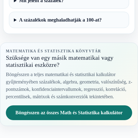
Mit jelent a százalék?
A százalékok meghaladhatják a 100-at?
MATEMATIKA ÉS STATISZTIKA KÖNYVTÁR
Szüksége van egy másik matematikai vagy
statisztikai eszközre?
Böngésszen a teljes matematikai és statisztikai kalkulátor
gyűjteményében százalékok, algebra, geometria, valószínűség, z-
pontszámok, konfidenciaintervallumok, regresszió, korreláció,
percentilisek, mátrixok és számkonverziók tekintetében.
Böngésszen az összes Math és Statisztika kalkulátor