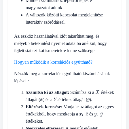
Minden számításhoz lépésről lépésre
magyarázatot adunk.
A változók közötti kapcsolat megjelenítése
interaktív szóródással.
Az eszköz használatával időt takaríthat meg, és
mélyebb betekintést nyerhet adataiba anélkül, hogy
fejlett statisztikai ismeretekre lenne szüksége.
Hogyan működik a korrelációs együttható?
Nézzük meg a korrelációs együttható kiszámításának
lépéseit:
X
Számítsa ki az átlagot:
Számítsa ki a
-értékek
x
¯
Y
y
¯
átlagát (
) és a
-értékek átlagát (
).
Eltérések keresése:
Vonja le az átlagot az egyes
x
x
i
¯
–
y
y
i
¯
–
értékekből, hogy megkapja a
és
értékeket.
Négyzetes eltérések:
A negatív előjelek