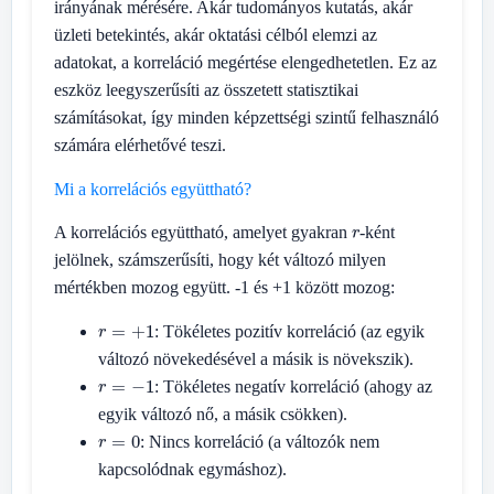
irányának mérésére. Akár tudományos kutatás, akár
üzleti betekintés, akár oktatási célból elemzi az
adatokat, a korreláció megértése elengedhetetlen. Ez az
eszköz leegyszerűsíti az összetett statisztikai
számításokat, így minden képzettségi szintű felhasználó
számára elérhetővé teszi.
Mi a korrelációs együttható?
r
A korrelációs együttható, amelyet gyakran
-ként
jelölnek, számszerűsíti, hogy két változó milyen
mértékben mozog együtt. -1 és +1 között mozog:
r
=
+
1
: Tökéletes pozitív korreláció (az egyik
változó növekedésével a másik is növekszik).
r
=
−
1
: Tökéletes negatív korreláció (ahogy az
egyik változó nő, a másik csökken).
r
=
0
: Nincs korreláció (a változók nem
kapcsolódnak egymáshoz).