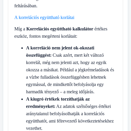
feltárásában.
A korrelációs együttható korlátai
Míg a
Korrelációs együttható kalkulátor
értékes
eszköz, fontos megérteni korlátait:
A korreláció nem jelent ok-okozati
összefüggést:
Csak azért, mert két változó
korrelál, még nem jelenti azt, hogy az egyik
okozza a másikat. Például a jégkrémeladások és
a vízbe fulladások összefüggésben lehetnek
egymással, de mindkettőt befolyásolja egy
harmadik tényező – a meleg időjárás.
A kiugró értékek torzíthatják az
eredményeket:
Az adatok szélsőséges értékei
aránytalanul befolyásolhatják a korrelációs
együtthatót, ami félrevezető következtetésekhez
vezethet.