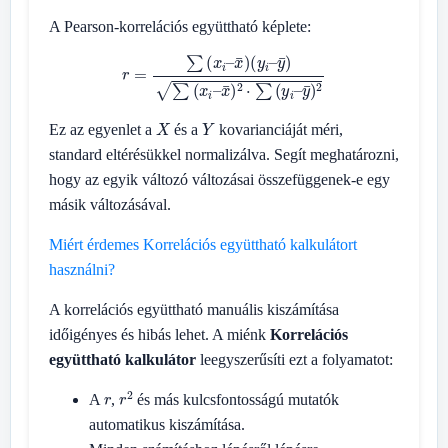
A Pearson-korrelációs együttható képlete:
r
=
∑
(
x
i
–
x
¯
)
(
y
i
–
y
¯
)
∑
(
x
i
–
x
¯
)
2
⋅
∑
(
y
i
–
y
¯
)
2
X
Y
Ez az egyenlet a
és a
kovarianciáját méri,
standard eltérésükkel normalizálva. Segít meghatározni,
hogy az egyik változó változásai összefüggenek-e egy
másik változásával.
Miért érdemes Korrelációs együttható kalkulátort
használni?
A korrelációs együttható manuális kiszámítása
időigényes és hibás lehet. A miénk
Korrelációs
együttható kalkulátor
leegyszerűsíti ezt a folyamatot:
r
r
2
A
,
és más kulcsfontosságú mutatók
automatikus kiszámítása.