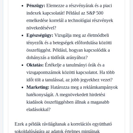
Pénzügy:
Elemezze a részvényárak és a piaci
indexek kapcsolatát! Például az S&P 500
emelkedése korrelál a technológiai részvények
növekedésével?
Egészségügy:
Vizsgálja meg az életmódbeli
tényezők és a betegségek előfordulása közötti
összefüggést. Például, hogyan kapcsolódik a
dohányzás a tüdőrák arányához?
Oktatás:
Értékelje a tanulmányi órák és a
vizsgapontszámok közötti kapcsolatot. Ha több
időt tölt a tanulással, az jobb jegyekhez vezet?
Marketing:
Határozza meg a reklámkampányok
hatékonyságát. A megnövekedett hirdetési
kiadások összefüggésben állnak a magasabb
eladásokkal?
Ezek a példák rávilágítanak a korrelációs együttható
sokoldalúságára az adatok értelmes mintáinak