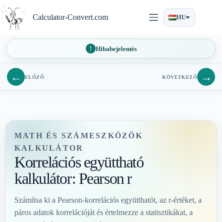
Ugrás
a
Calculator-Convert.com
HU
tartalomra
Hibabejelentés
←
→
ELŐZŐ
KÖVETKEZŐ
MATH ÉS SZÁMESZKÖZÖK
KALKULÁTOR
Korrelációs együttható
kalkulátor: Pearson r
Számítsa ki a Pearson-korrelációs együtthatót, az r-értéket, a
páros adatok korrelációját és értelmezze a statisztikákat, a