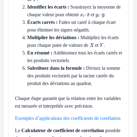
Identifiez les écarts :
Soustrayez la moyenne de
x
x
i
¯
–
y
y
i
¯
–
chaque valeur pour obtenir
et
.
Écarts carrés :
Faites un carré à chaque écart
pour éliminer les signes négatifs.
Multiplier les déviations :
Multipliez les écarts
X
Y
pour chaque paire de valeurs de
et
.
En résumé :
Additionnez tous les écarts carrés et
les produits vectoriels.
Substituez dans la formule :
Divisez la somme
des produits vectoriels par la racine carrée du
produit des déviations au quadrat.
Chaque étape garantit que la relation entre les variables
est mesurée et interprétée avec précision.
Exemples d’applications des coefficients de corrélation
Le
Calculateur de coefficient de corrélation
possède