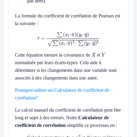
pas liées).
La formule du coefficient de corrélation de Pearson est
la suivante :
r
=
∑
(
x
i
–
x
¯
)
(
y
i
–
y
¯
)
∑
(
x
i
–
x
¯
)
2
⋅
∑
(
y
i
–
y
¯
)
2
X
Y
Cette équation mesure la covariance de
et
normalisée par leurs écarts-types. Cela aide à
déterminer si les changements dans une variable sont
associés à des changements dans une autre.
Pourquoi utiliser un Calculateur de coefficient de
corrélation?
Le calcul manuel du coefficient de corrélation peut être
long et sujet à des erreurs. Notre
Calculateur de
coefficient de corrélation
simplifie ce processus en :
r
r
2