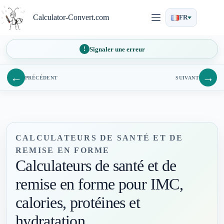
Passer
au
Calculator-Convert.com
FR
contenu
Signaler une erreur
←
→
PRÉCÉDENT
SUIVANT
CALCULATEURS DE SANTÉ ET DE
REMISE EN FORME
Calculateurs de santé et de
remise en forme pour IMC,
calories, protéines et
hydratation