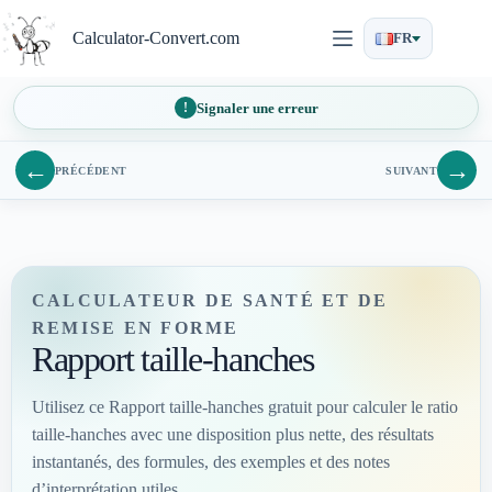
Passer
au
Calculator-Convert.com
FR
contenu
Signaler une erreur
←
→
PRÉCÉDENT
SUIVANT
CALCULATEUR DE SANTÉ ET DE
REMISE EN FORME
Rapport taille-hanches
Utilisez ce Rapport taille-hanches gratuit pour calculer le ratio
taille-hanches avec une disposition plus nette, des résultats
instantanés, des formules, des exemples et des notes
d’interprétation utiles.