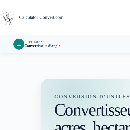
Passer
au
contenu
Calculator-Convert.com
PRÉCÉDENT
←
Convertisseur d’angle
CONVERSION D’UNITÉ
Convertisseu
acres, hecta