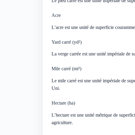
Le pied carré est une unité impériale de sup
Acre
L’acre est une unité de superficie couramme
Yard carré (yd²)
La verge carrée est une unité impériale de s
Mile carré (mi²)
Le mile carré est une unité impériale de sup
Uni.
Hectare (ha)
L’hectare est une unité métrique de superfic
agriculture.