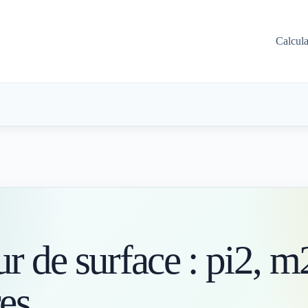
Calcul
S
r de surface : pi2, m
res