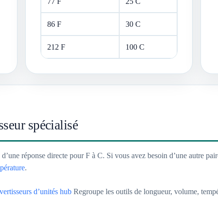
77 F
25 C
86 F
30 C
212 F
100 C
sseur spécialisé
n d’une réponse directe pour F à C. Si vous avez besoin d’une autre pai
pérature
.
ertisseurs d’unités hub
Regroupe les outils de longueur, volume, tempéra