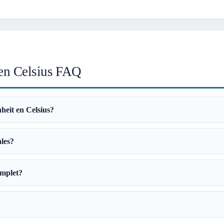
 en Celsius FAQ
heit en Celsius?
ales?
omplet?