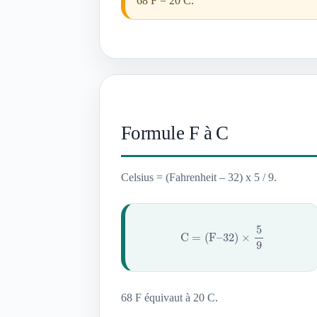
68 F = 20 C.
Formule F à C
Celsius = (Fahrenheit – 32) x 5 / 9.
C
=
(
F
–
32
)
×
5
9
68 F équivaut à 20 C.