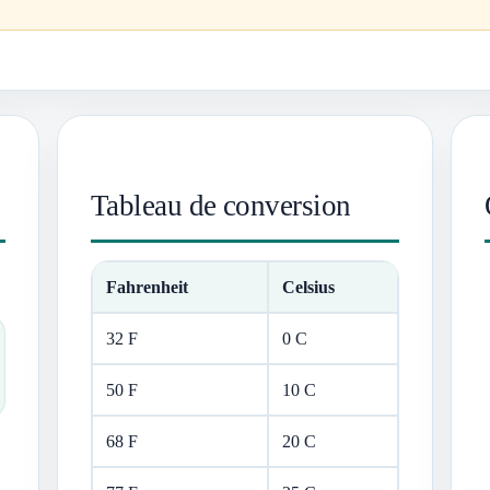
Tableau de conversion
Fahrenheit
Celsius
32 F
0 C
50 F
10 C
68 F
20 C