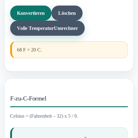
Konvertieren
Löschen
Volle TemperaturUmrechner
68 F = 20 C.
F-zu-C-Formel
Celsius = (Fahrenheit – 32) x 5 / 9.
C
=
(
F
–
32
)
×
5
9