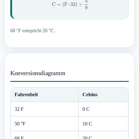
68 °F entspricht 20 °C.
Konversionsdiagramm
Fahrenheit
Celsius
32 F
0 C
50 °F
10 C
68 F
20 C