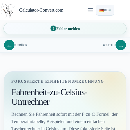
Zum
Inhalt
Calculator-Convert.com
DE
springen
Fehler melden
←
→
ZURÜCK
WEITER
FOKUSSIERTE EINHEITENUMRECHNUNG
Fahrenheit-zu-Celsius-
Umrechner
Rechnen Sie Fahrenheit sofort mit der F-zu-C-Formel, der
Temperaturtabelle, Beispielen und einem einfachen
Taschenrechner in Celsius um. Diese fokussierte Seite ist