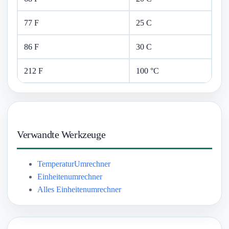
77 F
25 C
86 F
30 C
212 F
100 °C
Verwandte Werkzeuge
TemperaturUmrechner
Einheitenumrechner
Alles Einheitenumrechner