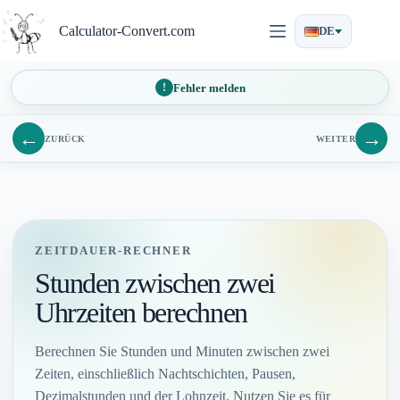
Zum
Inhalt
Calculator-Convert.com
DE
springen
Fehler melden
←
→
ZURÜCK
WEITER
ZEITDAUER-RECHNER
Stunden zwischen zwei
Uhrzeiten berechnen
Berechnen Sie Stunden und Minuten zwischen zwei
Zeiten, einschließlich Nachtschichten, Pausen,
Dezimalstunden und der Lohnzeit. Nutzen Sie es für