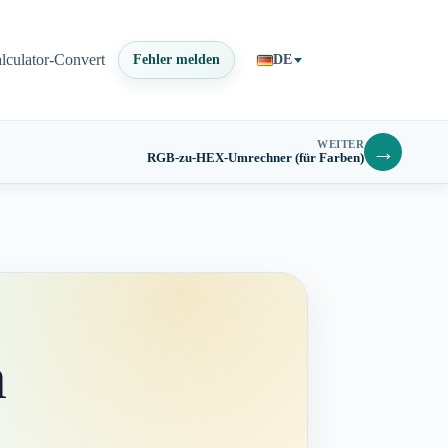
lculator-Convert
Fehler melden
DE
WEITER
→
RGB-zu-HEX-Umrechner (für Farben)
m