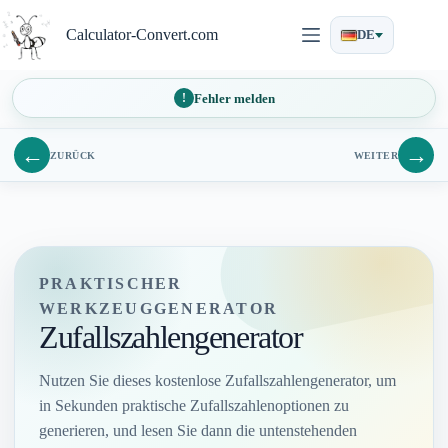
Zum
Inhalt
Calculator-Convert.com
DE
springen
Fehler melden
←
→
ZURÜCK
WEITER
PRAKTISCHER
WERKZEUGGENERATOR
Zufallszahlengenerator
Nutzen Sie dieses kostenlose Zufallszahlengenerator, um
in Sekunden praktische Zufallszahlenoptionen zu
generieren, und lesen Sie dann die untenstehenden