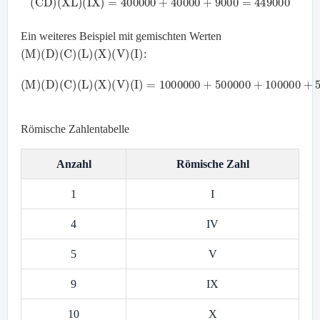
Ein weiteres Beispiel mit gemischten Werten
(
M
)
(
D
)
(
C
)
(
L
)
(
X
)
(
V
)
(
I
)
:
(
I
)
=
1000000
+
500000
(
M
1000
)
(
D
+
100000
)
(
=
C
1661000
)
(
L
)
(
+
X
50000
)
(
V
)
+
10000
+
5000
+
Römische Zahlentabelle
Anzahl
Römische Zahl
1
I
4
IV
5
V
9
IX
10
X