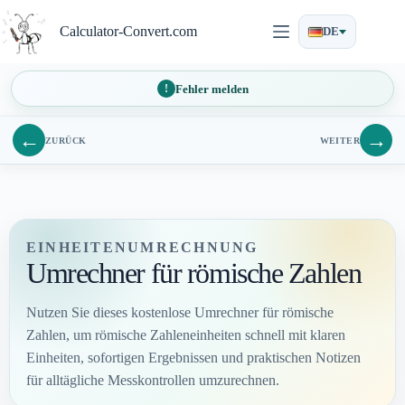
Zum
Inhalt
Calculator-Convert.com
DE
springen
Fehler melden
←
→
ZURÜCK
WEITER
EINHEITENUMRECHNUNG
Umrechner für römische Zahlen
Nutzen Sie dieses kostenlose Umrechner für römische
Zahlen, um römische Zahleneinheiten schnell mit klaren
Einheiten, sofortigen Ergebnissen und praktischen Notizen
für alltägliche Messkontrollen umzurechnen.