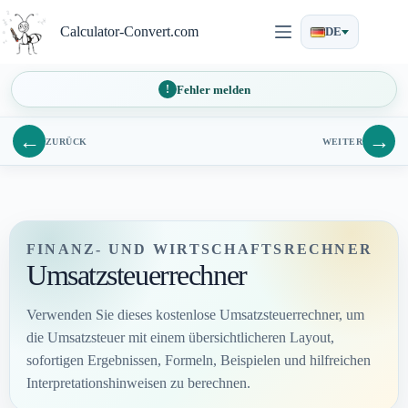
Zum
Inhalt
Calculator-Convert.com
DE
springen
Fehler melden
←
→
ZURÜCK
WEITER
FINANZ- UND WIRTSCHAFTSRECHNER
Umsatzsteuerrechner
Verwenden Sie dieses kostenlose Umsatzsteuerrechner, um
die Umsatzsteuer mit einem übersichtlicheren Layout,
sofortigen Ergebnissen, Formeln, Beispielen und hilfreichen
Interpretationshinweisen zu berechnen.