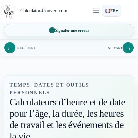
Passer
au
Calculator-Convert.com
FR
contenu
Signaler une erreur
←
→
PRÉCÉDENT
SUIVANT
TEMPS, DATES ET OUTILS
PERSONNELS
Calculateurs d’heure et de date
pour l’âge, la durée, les heures
de travail et les événements de
la vie