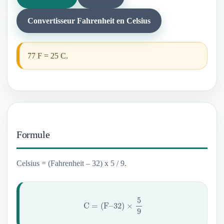
Convertisseur Fahrenheit en Celsius
77 F = 25 C.
Formule
Celsius = (Fahrenheit – 32) x 5 / 9.
C
=
(
F
–
32
)
×
5
9