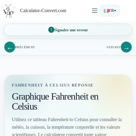
Passer
au
Calculator-Convert.com
FR
contenu
Signaler une erreur
←
→
PRÉCÉDENT
SUIVANT
FAHRENHEIT À CELSIUS RÉPONSE
Graphique Fahrenheit en
Celsius
Utilisez ce tableau Fahrenheit to Celsius pour connaître la
météo, la cuisson, la température corporelle et les valeurs
scientifiques. Le calculateur convertit toute valeur