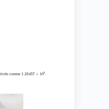
1.23457
×
10
8
re écrits comme
.