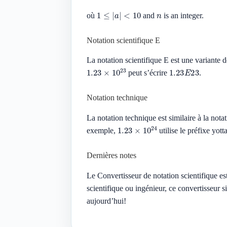
1
≤
|
a
|
<
10
n
où
and
is an integer.
Notation scientifique E
La notation scientifique E est une variante d
1.23
×
10
23
1.23
E
23
peut s’écrire
.
Notation technique
La notation technique est similaire à la nota
1.23
×
10
24
exemple,
utilise le préfixe yott
Dernières notes
Le Convertisseur de notation scientifique es
scientifique ou ingénieur, ce convertisseur 
aujourd’hui!