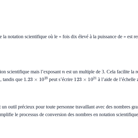
e la notation scientifique où le « fois dix élevé à la puissance de » est
n
tion scientifique mais l’exposant
est un multiple de 3. Cela facilite la 
1.23
×
10
23
123
×
10
21
a, tandis que
peut s’écrire
à l’aide de l’échelle z
t un outil précieux pour toute personne travaillant avec des nombres gr
simplifie le processus de conversion des nombres en notation scientifique