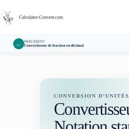
Passer
au
contenu
Calculator-Convert.com
PRÉCÉDENT
←
Convertisseur de fraction en décimal
CONVERSION D’UNITÉ
Convertisseu
Notation sta