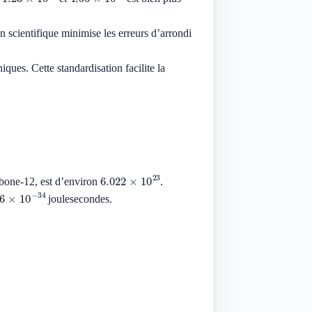
n scientifique minimise les erreurs d’arrondi
ues. Cette standardisation facilite la
6.022
×
10
23
bone-12, est d’environ
.
26
×
10
−
34
joulesecondes.