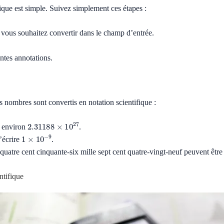
fique est simple. Suivez simplement ces étapes :
 vous souhaitez convertir dans le champ d’entrée.
entes annotations.
 nombres sont convertis en notation scientifique :
2.31188
×
10
27
 environ
.
1
×
10
−
9
’écrire
.
 quatre cent cinquante-six mille sept cent quatre-vingt-neuf peuvent êt
ntifique