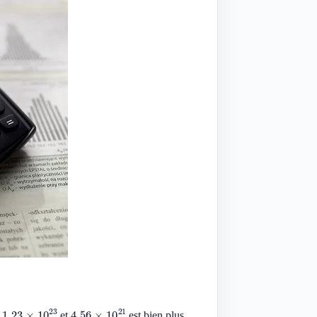
1.23
×
10
23
4.56
×
10
21
r
et
est bien plus