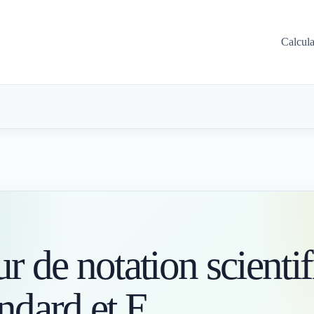
Calcul
S
r de notation scientif
ndard et E