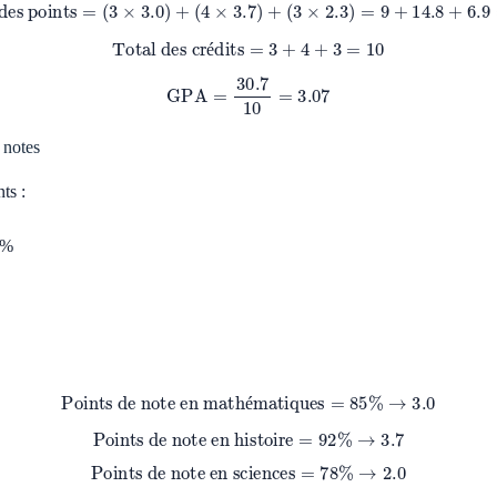
Total des points
=
(
3
×
3.0
)
+
(
4
×
3.7
)
+
(
3
×
2.3
)
=
9
+
14.8
+
6.9
=
30.7
Total des crédits
=
3
+
4
+
3
=
10
é
GPA
=
30.7
10
=
3.07
 notes
ts :
 %
Points de note en mathématiques
=
85
%
→
3.0
é
Points de note en histoire
=
92
%
→
3.7
Points de note en sciences
=
78
%
→
2.0