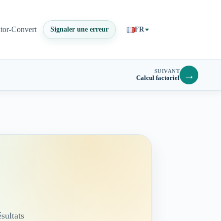
ator-Convert
Signaler une erreur
FR
SUIVANT
→
Calcul factoriel
sultats