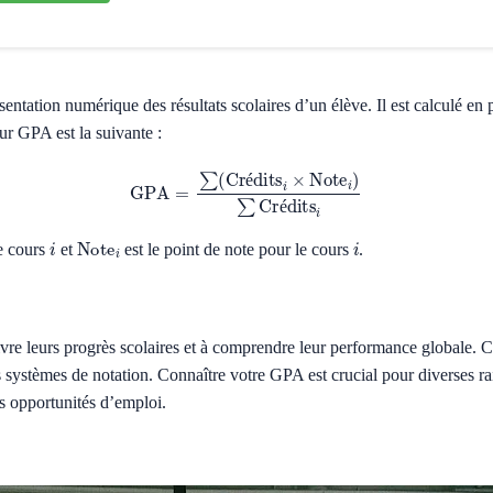
tation numérique des résultats scolaires d’un élève. Il est calculé en
ur GPA est la suivante :
GPA
=
∑
(
Crédits
i
×
Note
i
)
∑
Crédits
i
é
é
i
Note
i
i
le cours
et
est le point de note pour le cours
.
re leurs progrès scolaires et à comprendre leur performance globale. Ce
ts systèmes de notation. Connaître votre GPA est crucial pour diverses 
es opportunités d’emploi.