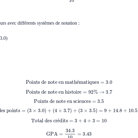
s avec différents systèmes de notation :
3.0)
Points de note en mathématiques
=
3.0
é
Points de note en histoire
=
92
%
→
3.7
Points de note en sciences
=
3.5
Total des points
=
(
3
×
3.0
)
+
(
4
×
3.7
)
+
(
3
×
3.5
)
=
9
+
14.8
+
10.5
=
34.3
Total des crédits
=
3
+
4
+
3
=
10
é
GPA
=
34.3
10
=
3.43