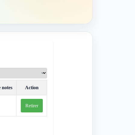
e notes
Action
Retirer