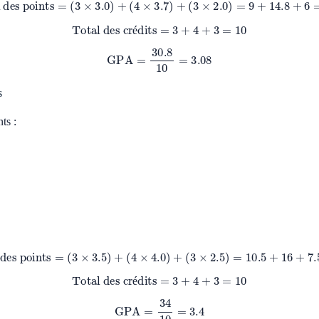
Total des points
=
(
3
×
3.0
)
+
(
4
×
3.7
)
+
(
3
×
2.0
)
=
9
+
14.8
+
6
=
30.8
Total des crédits
=
3
+
4
+
3
=
10
é
GPA
=
30.8
10
=
3.08
s
ts :
Total des points
=
(
3
×
3.5
)
+
(
4
×
4.0
)
+
(
3
×
2.5
)
=
10.5
+
16
+
7.5
=
34
Total des crédits
=
3
+
4
+
3
=
10
é
GPA
=
34
10
=
3.4