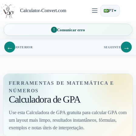
Pular
para
Calculator-Convert.com
PT
o
conteúdo
Comunicar erro
←
→
ANTERIOR
SEGUINTE
FERRAMENTAS DE MATEMÁTICA E
NÚMEROS
Calculadora de GPA
Use esta Calculadora de GPA gratuita para calcular GPA com
um layout mais limpo, resultados instantâneos, fórmulas,
exemplos e notas úteis de interpretação.