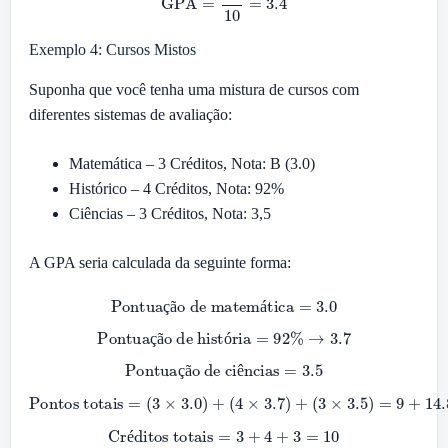
Exemplo 4: Cursos Mistos
Suponha que você tenha uma mistura de cursos com
diferentes sistemas de avaliação:
Matemática – 3 Créditos, Nota: B (3.0)
Histórico – 4 Créditos, Nota: 92%
Ciências – 3 Créditos, Nota: 3,5
A GPA seria calculada da seguinte forma:
Pontuação de matemática
=
3.0
ç
ã
á
Pontuação de história
=
92
%
→
3.7
ç
ã
ó
Pontuação de ciências
=
3.5
ç
ã
ê
Pontos totais
(
3
×
3.5
)
=
9
+
=
14.8
(
3
×
3.0
+
10.5
)
+
(
4
=
×
34.3
3.7
)
+
Créditos totais
=
3
+
4
+
3
=
10
é