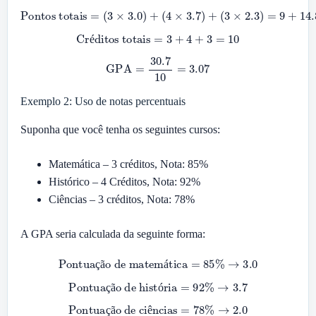
Pontos totais
(
3
×
2.3
)
=
9
=
+
(
14.8
3
×
3.0
+
6.9
)
+
(
=
4
30.7
×
3.7
)
+
Créditos totais
=
3
+
4
+
3
=
10
é
GPA
=
30.7
10
=
3.07
Exemplo 2: Uso de notas percentuais
Suponha que você tenha os seguintes cursos:
Matemática – 3 créditos, Nota: 85%
Histórico – 4 Créditos, Nota: 92%
Ciências – 3 créditos, Nota: 78%
A GPA seria calculada da seguinte forma:
Pontuação de matemática
=
85
%
→
3.0
ç
ã
á
Pontuação de história
=
92
%
→
3.7
ç
ã
ó
Pontuação de ciências
=
78
%
→
2.0
ç
ã
ê