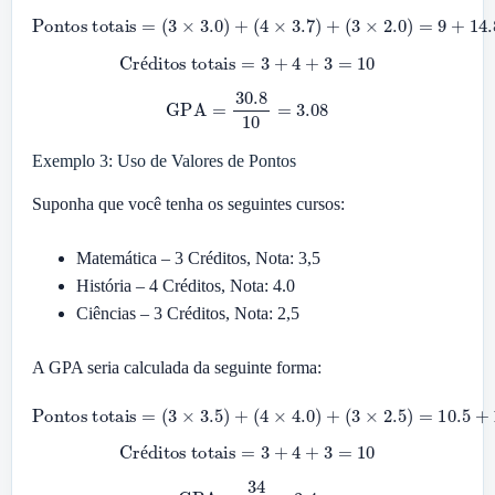
Pontos totais
(
3
×
2.0
)
=
9
=
+
(
3
14.8
×
3.0
+
)
6
+
=
(
30.8
4
×
3.7
)
+
Créditos totais
=
3
+
4
+
3
=
10
é
GPA
=
30.8
10
=
3.08
Exemplo 3: Uso de Valores de Pontos
Suponha que você tenha os seguintes cursos:
Matemática – 3 Créditos, Nota: 3,5
História – 4 Créditos, Nota: 4.0
Ciências – 3 Créditos, Nota: 2,5
A GPA seria calculada da seguinte forma:
Pontos totais
(
3
×
2.5
)
=
10.5
=
(
3
×
+
3.5
16
+
)
+
7.5
(
4
=
×
34
4.0
)
+
Créditos totais
=
3
+
4
+
3
=
10
é
GPA
=
34
10
=
3.4