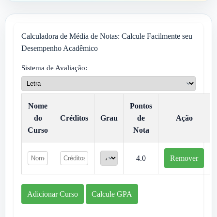
Calculadora de Média de Notas: Calcule Facilmente seu
Desempenho Acadêmico
Sistema de Avaliação:
Nome
Pontos
do
Créditos
Grau
de
Ação
Curso
Nota
4.0
Remover
Adicionar Curso
Calcule GPA