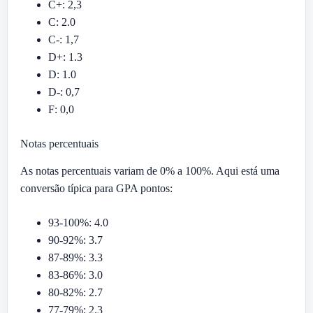
C+: 2,3
C: 2.0
C-: 1,7
D+: 1.3
D: 1.0
D-: 0,7
F: 0,0
Notas percentuais
As notas percentuais variam de 0% a 100%. Aqui está uma
conversão típica para GPA pontos:
93-100%: 4.0
90-92%: 3.7
87-89%: 3.3
83-86%: 3.0
80-82%: 2.7
77-79%: 2.3