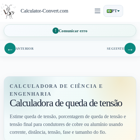
Pular
para
Calculator-Convert.com
PT
o
conteúdo
Comunicar erro
←
→
ANTERIOR
SEGUINTE
CALCULADORA DE CIÊNCIA E
ENGENHARIA
Calculadora de queda de tensão
Estime queda de tensão, porcentagem de queda de tensão e
tensão final para condutores de cobre ou alumínio usando
corrente, distância, tensão, fase e tamanho do fio.