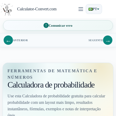
Pular
para
Calculator-Convert.com
PT
o
conteúdo
Comunicar erro
←
→
ANTERIOR
SEGUINTE
FERRAMENTAS DE MATEMÁTICA E
NÚMEROS
Calculadora de probabilidade
Use esta Calculadora de probabilidade gratuita para calcular
probabilidade com um layout mais limpo, resultados
instantâneos, fórmulas, exemplos e notas de interpretação
úteis.