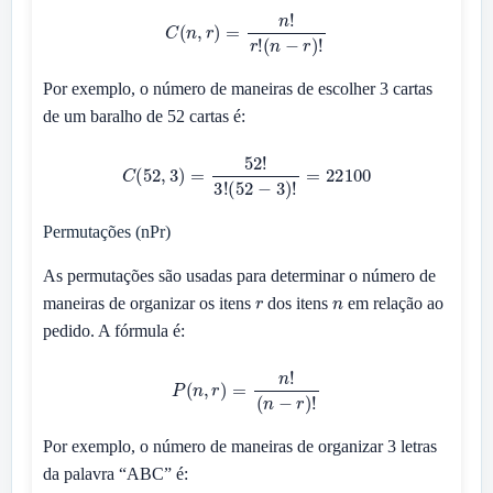
C
(
n
,
r
)
=
n
!
r
!
(
n
−
r
)
!
Por exemplo, o número de maneiras de escolher 3 cartas
de um baralho de 52 cartas é:
C
(
52
,
3
)
=
52
!
3
!
(
52
−
3
)
!
=
22100
Permutações (nPr)
As permutações são usadas para determinar o número de
r
n
maneiras de organizar os itens
dos itens
em relação ao
pedido. A fórmula é:
P
(
n
,
r
)
=
n
!
(
n
−
r
)
!
Por exemplo, o número de maneiras de organizar 3 letras
da palavra “ABC” é: