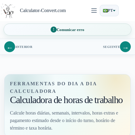
Pular
para
Calculator-Convert.com
PT
o
conteúdo
Comunicar erro
←
→
ANTERIOR
SEGUINTE
FERRAMENTAS DO DIA A DIA
CALCULADORA
Calculadora de horas de trabalho
Calcule horas diárias, semanais, intervalos, horas extras e
pagamento estimado desde o início do turno, horário de
término e taxa horária.