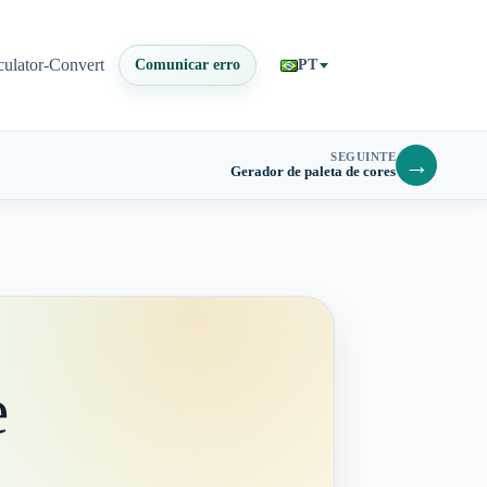
culator-Convert
Comunicar erro
PT
SEGUINTE
→
Gerador de paleta de cores
e