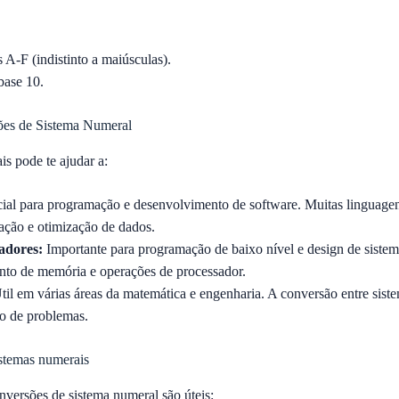
s A-F (indistinto a maiúsculas).
base 10.
ões de Sistema Numeral
s pode te ajudar a:
ial para programação e desenvolvimento de software. Muitas linguagen
ação e otimização de dados.
adores:
Importante para programação de baixo nível e design de siste
nto de memória e operações de processador.
il em várias áreas da matemática e engenharia. A conversão entre sist
ão de problemas.
stemas numerais
versões de sistema numeral são úteis: