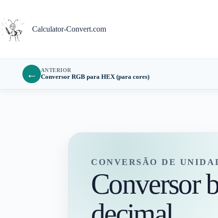
Pular
para
o
Calculator-Convert.com
conteúdo
ANTERIOR
←
Conversor RGB para HEX (para cores)
CONVERSÃO DE UNIDA
Conversor b
decimal