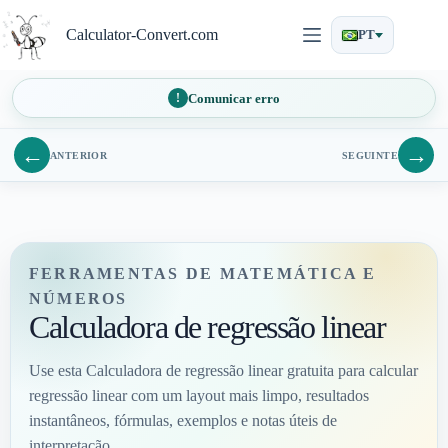
Pular
para
Calculator-Convert.com
PT
o
conteúdo
Comunicar erro
←
→
ANTERIOR
SEGUINTE
FERRAMENTAS DE MATEMÁTICA E
NÚMEROS
Calculadora de regressão linear
Use esta Calculadora de regressão linear gratuita para calcular
regressão linear com um layout mais limpo, resultados
instantâneos, fórmulas, exemplos e notas úteis de
interpretação.