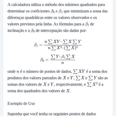
A calculadora utiliza o método dos mínimos quadrados para
β
0
β
1
determinar os coeficientes
e
que minimizam a soma das
diferenças quadráticas entre os valores observados e os
β
1
valores previstos pela linha. As fórmulas para a
de
β
0
inclinação e a
de interceptação são dadas por:
β
1
=
n
∑
X
Y
–
∑
X
∑
Y
n
∑
X
2
–
(
∑
X
)
2
β
0
=
∑
Y
–
β
1
∑
X
n
n
∑
X
Y
onde
é o número de pontos de dados,
é a soma dos
X
Y
∑
X
∑
Y
produtos dos valores pareados de
e
,
e
são as
X
Y
∑
X
2
somas dos valores de
e
, respectivamente, e
é a
X
soma dos quadrados dos valores de
.
Exemplo de Uso
Suponha que você tenha os seguintes pontos de dados