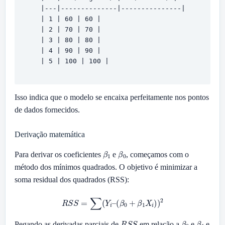
    |---|--------------|---------------|

    | 1 | 60 | 60 |

    | 2 | 70 | 70 |

    | 3 | 80 | 80 |

    | 4 | 90 | 90 |

    | 5 | 100 | 100 |

Isso indica que o modelo se encaixa perfeitamente nos pontos
de dados fornecidos.
Derivação matemática
β
1
β
0
Para derivar os coeficientes
e
, começamos com o
método dos mínimos quadrados. O objetivo é minimizar a
soma residual dos quadrados (RSS):
R
S
S
=
∑
(
Y
i
–
(
β
0
+
β
1
X
i
)
)
2
R
S
S
β
0
β
1
Pegando as derivadas parciais de
em relação a
e
e