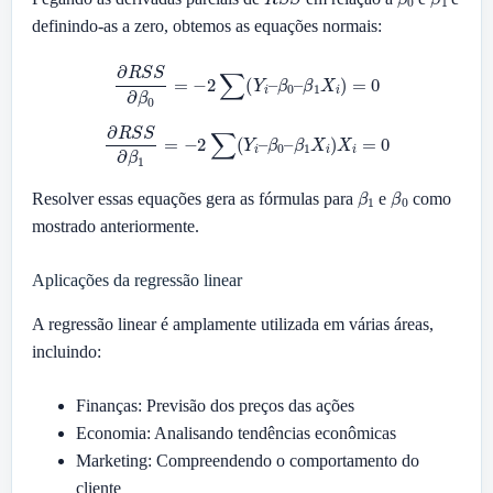
definindo-as a zero, obtemos as equações normais:
∂
R
S
S
∂
β
0
=
−
2
∑
(
Y
i
–
β
0
–
β
1
X
i
)
=
0
∂
R
S
S
∂
β
1
=
−
2
∑
(
Y
i
–
β
0
–
β
1
X
i
)
X
i
=
0
β
1
β
0
Resolver essas equações gera as fórmulas para
e
como
mostrado anteriormente.
Aplicações da regressão linear
A regressão linear é amplamente utilizada em várias áreas,
incluindo:
Finanças: Previsão dos preços das ações
Economia: Analisando tendências econômicas
Marketing: Compreendendo o comportamento do
cliente