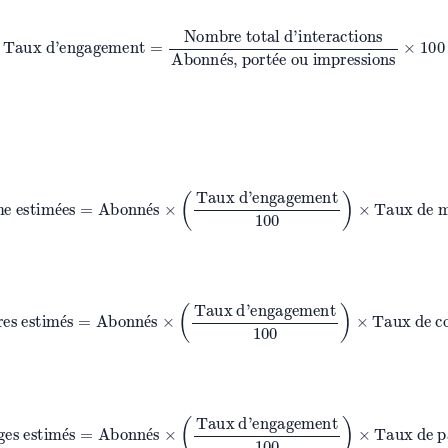
gagement
=
Nombre total d’interactions
Abonnés, portée ou impre
é
é
ime estimées
=
Abonnés
×
(
Taux d’engagement
100
)
×
Taux de men
é
é
ires estimés
=
Abonnés
×
(
Taux d’engagement
100
)
×
Taux de com
é
é
tages estimés
=
Abonnés
×
(
Taux d’engagement
100
)
×
Taux de par
é
é