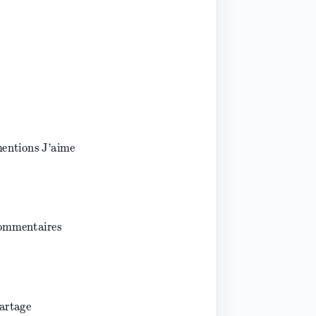
ssions
×
100
tions J’aime
mentaires
tage