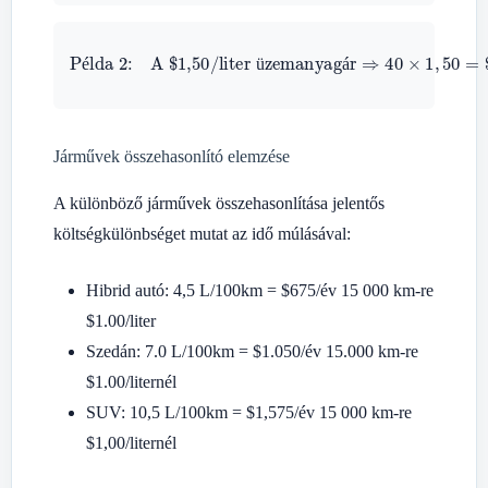
A $1,50/liter üzemanyagár
Példa 2:
⇒
40
utazási költség
×
1
,
50
=
$
60.00
é
ü
á
Járművek összehasonlító elemzése
A különböző járművek összehasonlítása jelentős
költségkülönbséget mutat az idő múlásával:
Hibrid autó: 4,5 L/100km =
$
675/év 15 000 km-re
$
1.00/liter
Szedán: 7.0 L/100km =
$
1.050/év 15.000 km-re
$
1.00/liternél
SUV: 10,5 L/100km =
$
1,575/év 15 000 km-re
$
1,00/liternél