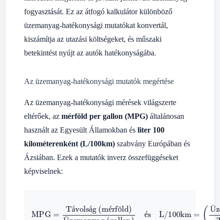
fogyasztását. Ez az átfogó kalkulátor különböző
üzemanyag-hatékonysági mutatókat konvertál,
kiszámítja az utazási költségeket, és műszaki
betekintést nyújt az autók hatékonyságába.
Az üzemanyag-hatékonysági mutatók megértése
Az üzemanyag-hatékonysági mérések világszerte
eltérőek, az
mérföld per gallon (MPG)
általánosan
használt az Egyesült Államokban és
liter 100
kilométerenként (L/100km)
szabvány Európában és
Ázsiában. Ezek a mutatók inverz összefüggéseket
képviselnek:
MPG
Üzemanyag (gallon)
=
Üzemanyag (liter)
Távolság (mérföld)
és
Távolság (km)
L/100km
=
(
)
×
100
á
á
é
ö
Ü
é