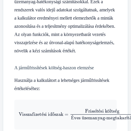
üzemanyag-hatékonysági számításokkal. Ezek a
rendszerek valós idejű adatokat szolgáltatnak, amelyek
a kalkulátor eredményei mellett elemezhetők a minták
azonosítása és a teljesítmény optimalizálása érdekében.
Az olyan funkciók, mint a környezetbarát vezetés
visszajelzése és az útvonal-alapú hatékonyságelemzés,
növelik a kézi számítások értékét.
A járműfrissítések költség-haszon elemzése
Használja a kalkulátort a lehetséges járműfrissítések
értékeléséhez:
Frissítési költség
Visszafizetési időszak
Éves üzemanyag-megtakarítás
=
í
é
ö
é
é
ő
É
ü
í