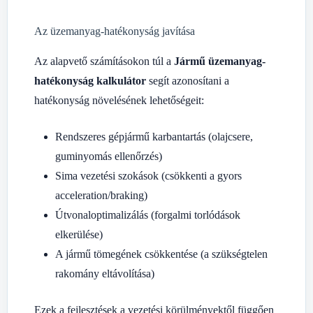
Az üzemanyag-hatékonyság javítása
Az alapvető számításokon túl a
Jármű üzemanyag-
hatékonyság kalkulátor
segít azonosítani a
hatékonyság növelésének lehetőségeit:
Rendszeres gépjármű karbantartás (olajcsere,
guminyomás ellenőrzés)
Sima vezetési szokások (csökkenti a gyors
acceleration/braking)
Útvonaloptimalizálás (forgalmi torlódások
elkerülése)
A jármű tömegének csökkentése (a szükségtelen
rakomány eltávolítása)
Ezek a fejlesztések a vezetési körülményektől függően