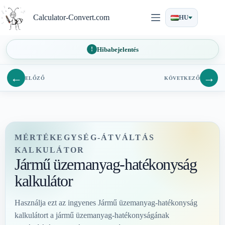
Ugrás
a
Calculator-Convert.com
HU
tartalomra
Hibabejelentés
←
→
ELŐZŐ
KÖVETKEZŐ
MÉRTÉKEGYSÉG-ÁTVÁLTÁS
KALKULÁTOR
Jármű üzemanyag-hatékonyság
kalkulátor
Használja ezt az ingyenes Jármű üzemanyag-hatékonyság
kalkulátort a jármű üzemanyag-hatékonyságának