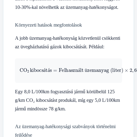
10-30%-kal növelhetik az üzemanyag-hatékonyságot.
Környezeti hatások megfontolások
A jobb üzemanyag-hatékonyság közvetlenül csökkenti
az üvegházhatású gázok kibocsátását. Például:
CO
2
kibocsátás
Felhasznált üzemanyag (liter)
=
×
2
,
64
kg CO
2
/
l
á
á
á
ü
Egy 8,0 L/100km fogyasztású jármű körülbelül 125
g/km CO₂ kibocsátást produkál, míg egy 5,0 L/100km
jármű mindössze 78 g/km.
Az üzemanyag-hatékonysági szabványok történelmi
fejlődése