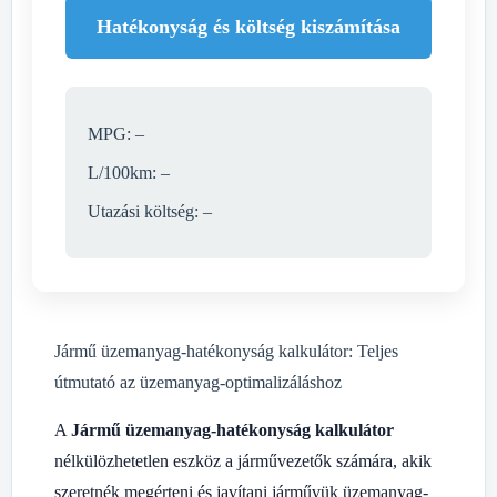
Hatékonyság és költség kiszámítása
MPG: –
L/100km: –
Utazási költség: –
Jármű üzemanyag-hatékonyság kalkulátor: Teljes
útmutató az üzemanyag-optimalizáláshoz
A
Jármű üzemanyag-hatékonyság kalkulátor
nélkülözhetetlen eszköz a járművezetők számára, akik
szeretnék megérteni és javítani járművük üzemanyag-