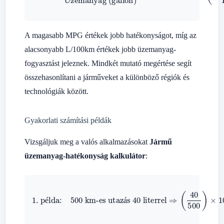
Ü
A magasabb MPG értékek jobb hatékonyságot, míg az
alacsonyabb L/100km értékek jobb üzemanyag-
fogyasztást jeleznek. Mindkét mutató megértése segít
összehasonlítani a járműveket a különböző régiók és
technológiák között.
Gyakorlati számítási példák
Vizsgáljuk meg a valós alkalmazásokat
Jármű
üzemanyag-hatékonyság kalkulátor
:
500 km-es utazás 40 literrel
1. példa:
⇒
(
40
500
)
×
100
=
8.0
L/100km
é
á