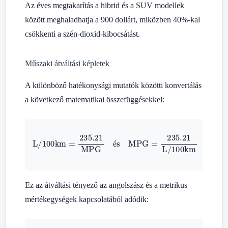
Az éves megtakarítás a hibrid és a SUV modellek
között meghaladhatja a 900 dollárt, miközben 40%-kal
csökkenti a szén-dioxid-kibocsátást.
Műszaki átváltási képletek
A különböző hatékonysági mutatók közötti konvertálás
a következő matematikai összefüggésekkel:
L/100km
=
235.21
MPG
L/100km
és
MPG
=
235.21
é
Ez az átváltási tényező az angolszász és a metrikus
mértékegységek kapcsolatából adódik: