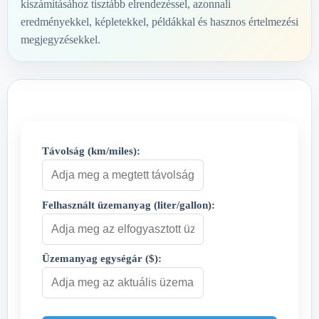
kiszámításához tisztább elrendezéssel, azonnali
eredményekkel, képletekkel, példákkal és hasznos értelmezési
megjegyzésekkel.
Távolság (km/miles):
Felhasznált üzemanyag (liter/gallon):
Üzemanyag egységár ($):