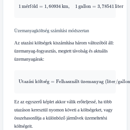
1
mérföld
=
1
,
60934
km
,
1
gallon
=
3
,
78541
liter
é
ö
Üzemanyagköltség számítási módszertan
Az utazási költségek kiszámítása három változóból áll:
üzemanyag-fogyasztás, megtett távolság és aktuális
üzemanyagárak:
Utazási költség
Felhasznált üzemanyag (liter/gallon)
=
×
Egységár
á
ö
é
á
ü
Ez az egyszerű képlet akkor válik erőteljessé, ha több
utazáson keresztül nyomon követi a költségeket, vagy
összehasonlítja a különböző járművek üzemeltetési
költségeit.