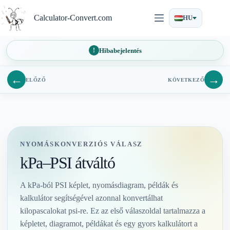
Ugrás
a
Calculator-Convert.com
HU
tartalomra
Hibabejelentés
←
→
ELŐZŐ
KÖVETKEZŐ
NYOMÁSKONVERZIÓS VÁLASZ
kPa–PSI átváltó
A kPa-ból PSI képlet, nyomásdiagram, példák és
kalkulátor segítségével azonnal konvertálhat
kilopascalokat psi-re. Ez az első válaszoldal tartalmazza a
képletet, diagramot, példákat és egy gyors kalkulátort a