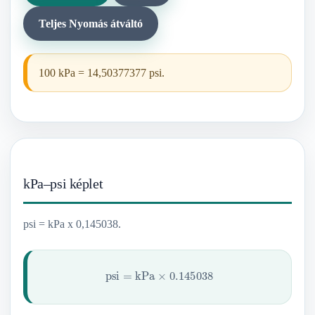
Teljes Nyomás átváltó
100 kPa = 14,50377377 psi.
kPa–psi képlet
psi = kPa x 0,145038.
psi
=
kPa
×
0.145038